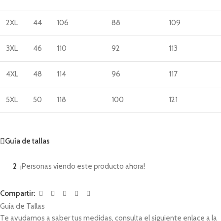
2XL
44
106
88
109
3XL
46
110
92
113
4XL
48
114
96
117
5XL
50
118
100
121
Guía de tallas
2
¡Personas viendo este producto ahora!
Compartir:
Guía de Tallas
Te ayudamos a saber tus medidas, consulta el siguiente enlace a la