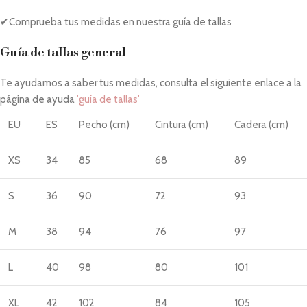
✔Comprueba tus medidas en nuestra guía de tallas
Guía de tallas general
Te ayudamos a saber tus medidas, consulta el siguiente enlace a la
página de ayuda
'guía de tallas'
EU
ES
Pecho (cm)
Cintura (cm)
Cadera (cm)
XS
34
85
68
89
S
36
90
72
93
M
38
94
76
97
L
40
98
80
101
XL
42
102
84
105