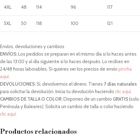
4XL
48
114
96
117
5XL
50
118
100
121
Envíos, devoluciones y cambios
ENVÍOS:
Los pedidos se preparan en el mismo día si lo haces antes
de las 13:00 y al día siguiente si lo haces después. Lo recibes en
24/48 horas laborables. Si quieres ver los precios de envío
pincha
aquí
.
DEVOLUCIONES:
Sí, devolvemos el dinero. Tienes
7 días naturales
para solicitar la devolución. Inicia tu devolución haciendo
clic aquí.
CAMBIOS DE TALLA O COLOR:
Dispones de un cambio
GRATIS
(solo
Península y Baleares). Solicita un cambio de talla o color haciendo
clic aquí.
Productos relacionados