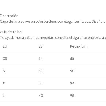
Descripción
Capa de lana suave en color burdeos con elegantes flecos. Diseño en
Guía de Tallas
Te ayudamos a saber tus medidas, consulta el siguiente enlace a la
EU
ES
Pecho (cm)
XS
34
85
S
36
90
M
38
94
L
40
98