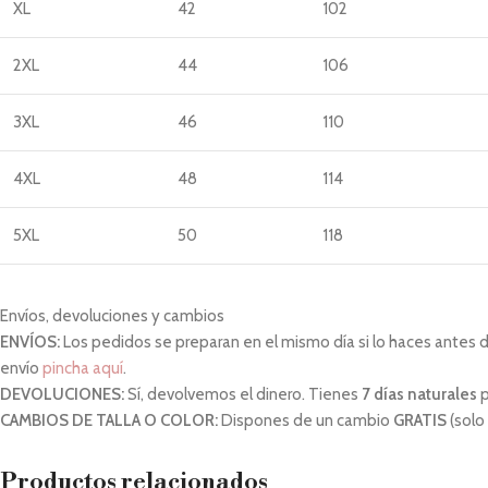
XL
42
102
2XL
44
106
3XL
46
110
4XL
48
114
5XL
50
118
Envíos, devoluciones y cambios
ENVÍOS:
Los pedidos se preparan en el mismo día si lo haces antes de 
envío
pincha aquí
.
DEVOLUCIONES:
Sí, devolvemos el dinero. Tienes
7 días naturales
p
CAMBIOS DE TALLA O COLOR:
Dispones de un cambio
GRATIS
(solo
Productos relacionados