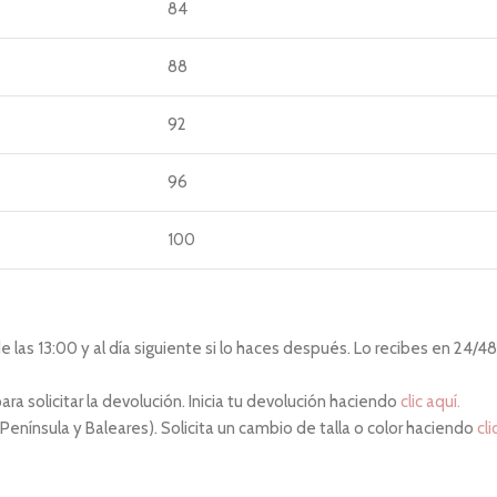
84
88
92
96
100
las 13:00 y al día siguiente si lo haces después. Lo recibes en 24/48 
ara solicitar la devolución. Inicia tu devolución haciendo
clic aquí.
 Península y Baleares). Solicita un cambio de talla o color haciendo
cli