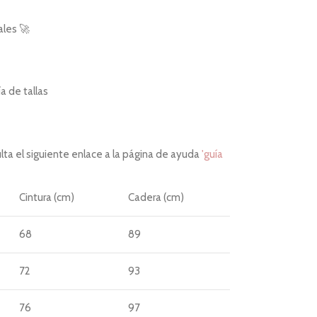
ales 🚀
 de tallas
ta el siguiente enlace a la página de ayuda
'guía
Cintura (cm)
Cadera (cm)
68
89
72
93
76
97