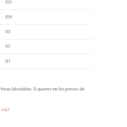
105
109
113
117
121
horas laborables. Si quieres ver los precios de
c aquí.