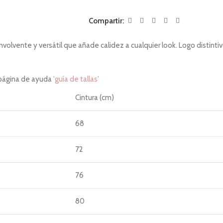
Compartir:
volvente y versátil que añade calidez a cualquier look. Logo distin
 página de ayuda
'guía de tallas'
Cintura (cm)
68
72
76
80