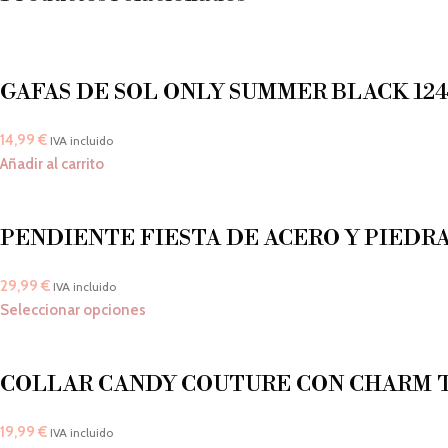
GAFAS DE SOL ONLY SUMMER BLACK 12
14,99
€
IVA incluido
Añadir al carrito
PENDIENTE FIESTA DE ACERO Y PIEDR
29,99
€
IVA incluido
Seleccionar opciones
COLLAR CANDY COUTURE CON CHARM T
19,99
€
IVA incluido