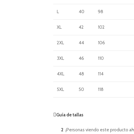
L
40
98
XL
42
102
2XL
44
106
3XL
46
110
4XL
48
114
5XL
50
118
Guía de tallas
2
¡Personas viendo este producto ah