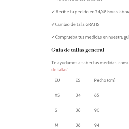
✔ Recibe tu pedido en 24/48 horas labor
✔Cambio de talla GRATIS
✔Comprueba tus medidas en nuestra guía
Guía de tallas general
Te ayudamos a saber tus medidas, consul
de tallas'
EU
ES
Pecho (cm)
XS
34
85
S
36
90
M
38
94