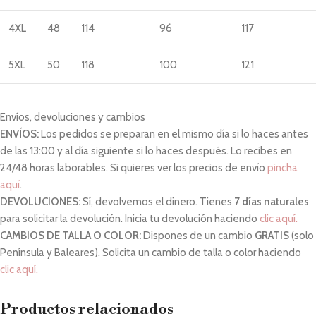
4XL
48
114
96
117
5XL
50
118
100
121
Envíos, devoluciones y cambios
ENVÍOS:
Los pedidos se preparan en el mismo día si lo haces antes
de las 13:00 y al día siguiente si lo haces después. Lo recibes en
24/48 horas laborables. Si quieres ver los precios de envío
pincha
aquí
.
DEVOLUCIONES:
Sí, devolvemos el dinero. Tienes
7 días naturales
para solicitar la devolución. Inicia tu devolución haciendo
clic aquí.
CAMBIOS DE TALLA O COLOR:
Dispones de un cambio
GRATIS
(solo
Península y Baleares). Solicita un cambio de talla o color haciendo
clic aquí.
Productos relacionados