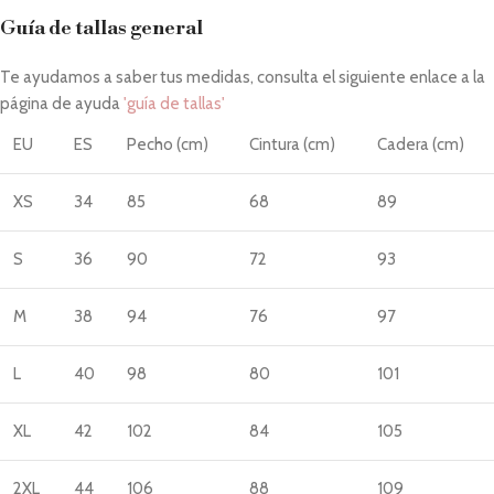
Guía de tallas general
Te ayudamos a saber tus medidas, consulta el siguiente enlace a la
página de ayuda
'guía de tallas'
EU
ES
Pecho (cm)
Cintura (cm)
Cadera (cm)
XS
34
85
68
89
S
36
90
72
93
M
38
94
76
97
L
40
98
80
101
XL
42
102
84
105
2XL
44
106
88
109