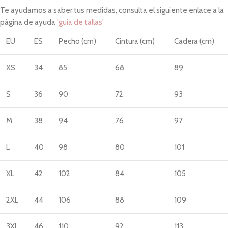
Te ayudamos a saber tus medidas, consulta el siguiente enlace a la
página de ayuda
'guía de tallas'
EU
ES
Pecho (cm)
Cintura (cm)
Cadera (cm)
XS
34
85
68
89
S
36
90
72
93
M
38
94
76
97
L
40
98
80
101
XL
42
102
84
105
2XL
44
106
88
109
3XL
46
110
92
113