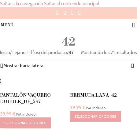
Saltar a la navegación
Saltar al contenido principal
MENÚ
42
Inicio
/
Tejano Tiffosi del producto
/
42
Mostrando los 21 resultados
Mostrar barra lateral
PANTALÓN VAQUERO
BERMUDA LANA_42
DOUBLE_UP_597
29,99
€
IVA incluido
59,99
€
IVA incluido
SELECCIONAR OPCIONES
SELECCIONAR OPCIONES