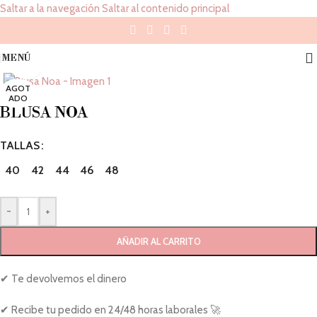
Saltar a la navegación
Saltar al contenido principal
MENÚ
Haz 'click' para agrandar
AGOT
ADO
BLUSA NOA
TALLAS
40
42
44
46
48
-
+
AÑADIR AL CARRITO
✔ Te devolvemos el dinero
✔ Recibe tu pedido en 24/48 horas laborales 🚀