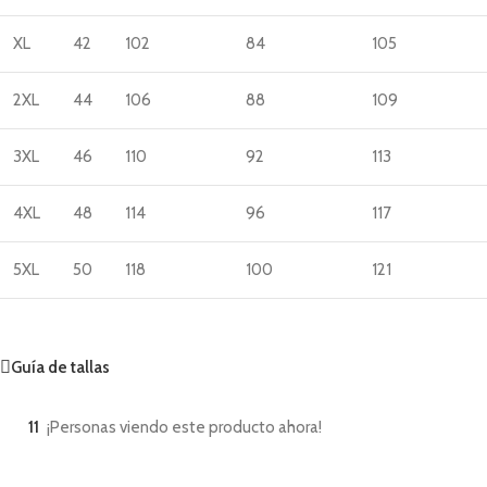
XL
42
102
84
105
2XL
44
106
88
109
3XL
46
110
92
113
4XL
48
114
96
117
5XL
50
118
100
121
Guía de tallas
11
¡Personas viendo este producto ahora!