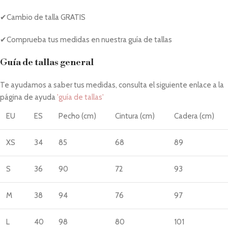
✔Cambio de talla GRATIS
✔Comprueba tus medidas en nuestra guía de tallas
Guía de tallas general
Te ayudamos a saber tus medidas, consulta el siguiente enlace a la
página de ayuda
'guía de tallas'
EU
ES
Pecho (cm)
Cintura (cm)
Cadera (cm)
XS
34
85
68
89
S
36
90
72
93
M
38
94
76
97
L
40
98
80
101