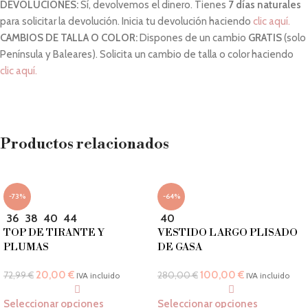
DEVOLUCIONES:
Sí, devolvemos el dinero. Tienes
7 días naturales
2XL
44
106
88
109
para solicitar la devolución. Inicia tu devolución haciendo
clic aquí.
CAMBIOS DE TALLA O COLOR:
Dispones de un cambio
GRATIS
(solo
3XL
46
110
92
113
Península y Baleares). Solicita un cambio de talla o color haciendo
clic aquí.
4XL
48
114
96
117
5XL
50
118
100
121
Productos relacionados
-73%
-64%
36
38
40
44
40
TOP DE TIRANTE Y
VESTIDO LARGO PLISADO
PLUMAS
DE GASA
20,00
€
100,00
€
72,99
€
280,00
€
IVA incluido
IVA incluido
Seleccionar opciones
Seleccionar opciones