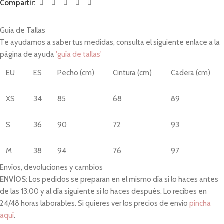
Compartir:
Guía de Tallas
Te ayudamos a saber tus medidas, consulta el siguiente enlace a la
página de ayuda
'guía de tallas'
EU
ES
Pecho (cm)
Cintura (cm)
Cadera (cm)
XS
34
85
68
89
S
36
90
72
93
M
38
94
76
97
Envíos, devoluciones y cambios
L
40
98
80
101
ENVÍOS:
Los pedidos se preparan en el mismo día si lo haces antes
de las 13:00 y al día siguiente si lo haces después. Lo recibes en
XL
42
102
84
105
24/48 horas laborables. Si quieres ver los precios de envío
pincha
aquí
.