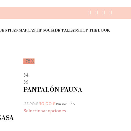
UESTRAS MARCAS
TIPS
GUÍA DE TALLAS
SHOP THE LOOK
-78%
34
36
PANTALÓN FAUNA
30,00
€
135,90
€
IVA incluido
Seleccionar opciones
GASA