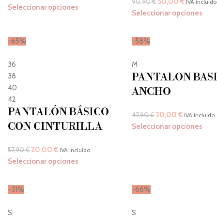
50,00
€
90,90
€
IVA incluido
Seleccionar opciones
Seleccionar opciones
-65%
-58%
36
M
PANTALON BAS
38
40
ANCHO
42
PANTALÓN BÁSICO
20,00
€
47,90
€
IVA incluido
CON CINTURILLA
Seleccionar opciones
20,00
€
57,90
€
IVA incluido
Seleccionar opciones
-31%
-66%
S
S