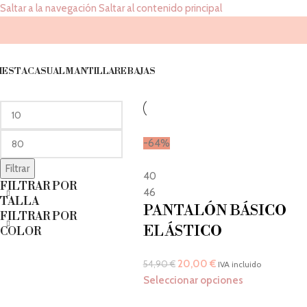
Saltar a la navegación
Saltar al contenido principal
Pantalones de fiesta
FILTRAR POR
Inicio
/
REBAJAS
/
Fiesta
/
Pantalones de
IESTA
CASUAL
MANTILLA
REBAJAS
PRECIO
-64%
Filtrar
40
FILTRAR POR
46
TALLA
PANTALÓN BÁSICO
FILTRAR POR
ELÁSTICO
COLOR
20,00
€
54,90
€
IVA incluido
Seleccionar opciones