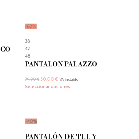
-62%
38
ICO
42
48
PANTALON PALAZZO
30,00
€
79,90
€
IVA incluido
Seleccionar opciones
-40%
PANTALÓN DE TUL Y