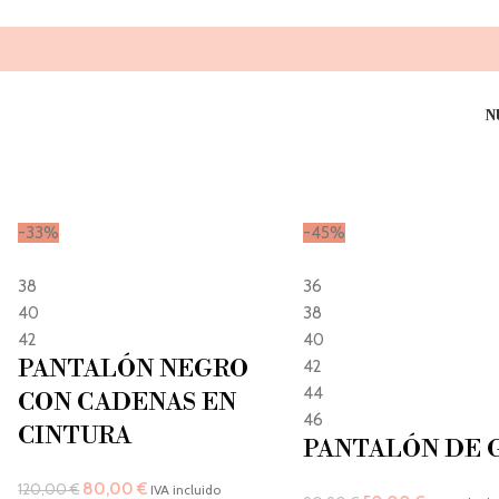
 fiesta
N
-33%
-45%
38
36
40
38
42
40
PANTALÓN NEGRO
42
44
CON CADENAS EN
46
CINTURA
PANTALÓN DE 
80,00
€
120,00
€
IVA incluido