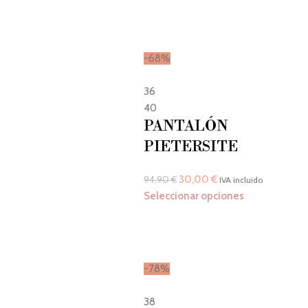
-68%
36
40
PANTALÓN
PIETERSITE
30,00
€
94,90
€
IVA incluido
Seleccionar opciones
-78%
38