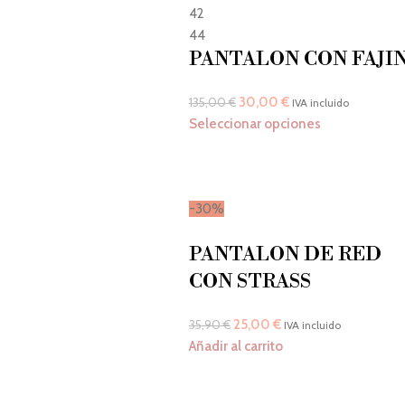
42
44
PANTALON CON FAJI
30,00
€
135,00
€
IVA incluido
Seleccionar opciones
-30%
PANTALON DE RED
CON STRASS
25,00
€
35,90
€
IVA incluido
Añadir al carrito