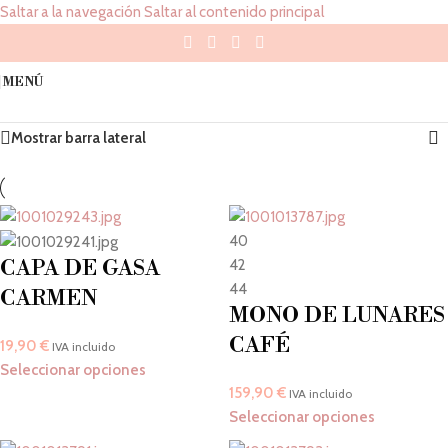
Saltar a la navegación
Saltar al contenido principal
Novedades fiesta
MENÚ
Inicio
/
Novedades fiesta
Mostrando 1–50 de 180 resultados
Mostrar barra lateral
40
CAPA DE GASA
42
44
CARMEN
MONO DE LUNARES
CAFÉ
19,90
€
IVA incluido
Seleccionar opciones
159,90
€
IVA incluido
Seleccionar opciones