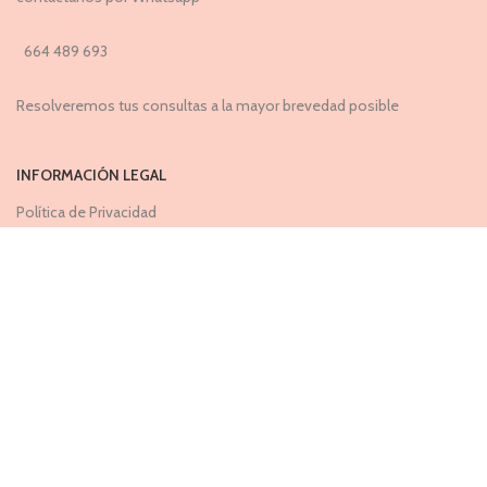
664 489 693
Resolveremos tus consultas a la mayor brevedad posible
INFORMACIÓN LEGAL
Política de Privacidad
Política de Devoluciones
Cookies
+ INFO
Preguntas Frecuentes
Guía de Tallas
Portal de Devoluciones