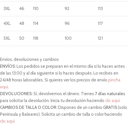
3XL
46
110
92
113
4XL
48
114
96
117
5XL
50
118
100
121
Envíos, devoluciones y cambios
ENVÍOS:
Los pedidos se preparan en el mismo día si lo haces antes
de las 13:00 y al día siguiente si lo haces después. Lo recibes en
24/48 horas laborables. Si quieres ver los precios de envío
pincha
aquí
.
DEVOLUCIONES:
Sí, devolvemos el dinero. Tienes
7 días naturales
para solicitar la devolución. Inicia tu devolución haciendo
clic aquí.
CAMBIOS DE TALLA O COLOR:
Dispones de un cambio
GRATIS
(solo
Península y Baleares). Solicita un cambio de talla o color haciendo
clic aquí.