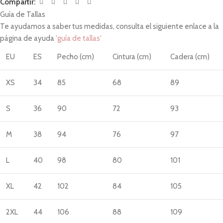
Compartir:
Guía de Tallas
Te ayudamos a saber tus medidas, consulta el siguiente enlace a la
página de ayuda
'guía de tallas'
EU
ES
Pecho (cm)
Cintura (cm)
Cadera (cm)
XS
34
85
68
89
S
36
90
72
93
M
38
94
76
97
L
40
98
80
101
XL
42
102
84
105
2XL
44
106
88
109