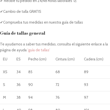
✔ Recibe tu pedido en 24/48 horas laborales 🚀
✔Cambio de talla GRATIS
✔Comprueba tus medidas en nuestra guía de tallas
Guía de tallas general
Te ayudamos a saber tus medidas, consulta el siguiente enlace a la
página de ayuda
'guía de tallas'
EU
ES
Pecho (cm)
Cintura (cm)
Cadera (cm)
XS
34
85
68
89
S
36
90
72
93
M
38
94
76
97