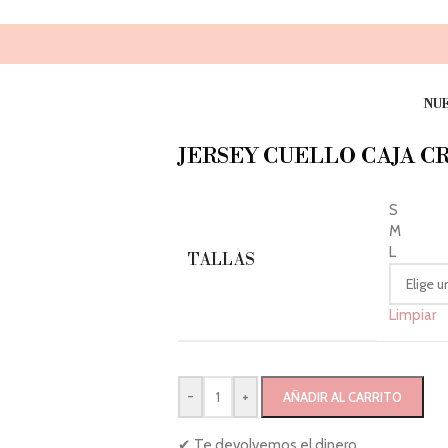
NU
JERSEY CUELLO CAJA 
S
M
L
TALLAS
Limpiar
-
+
AÑADIR AL CARRITO
✔ Te devolvemos el dinero