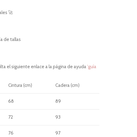
ales 🚀
 de tallas
ta el siguiente enlace a la página de ayuda
'guía
Cintura (cm)
Cadera (cm)
68
89
72
93
76
97