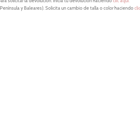
ara solicitar la devolución. Inicia tu devolución haciendo
clic aquí.
 Península y Baleares). Solicita un cambio de talla o color haciendo
cli