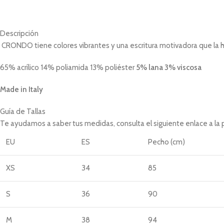
Descripción
CRONDO tiene colores vibrantes y una escritura motivadora que la 
65% acrílico 14% poliamida 13% poliéster
5% lana 3% viscosa
Made in Italy
Guía de Tallas
Te ayudamos a saber tus medidas, consulta el siguiente enlace a la
EU
ES
Pecho (cm)
XS
34
85
S
36
90
M
38
94