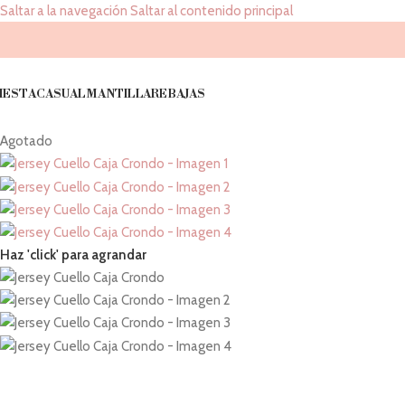
Saltar a la navegación
Saltar al contenido principal
IESTA
CASUAL
MANTILLA
REBAJAS
Agotado
Haz 'click' para agrandar