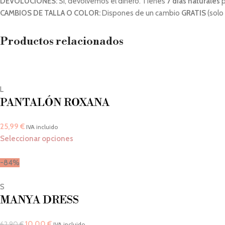
DEVOLUCIONES:
Sí, devolvemos el dinero. Tienes
7 días naturales
p
CAMBIOS DE TALLA O COLOR:
Dispones de un cambio
GRATIS
(solo
Productos relacionados
L
PANTALÓN ROXANA
25,99
€
IVA incluido
Seleccionar opciones
-84%
S
MANYA DRESS
10,00
€
62,90
€
IVA incluido