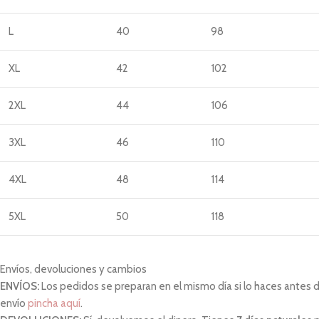
L
40
98
XL
42
102
2XL
44
106
3XL
46
110
4XL
48
114
5XL
50
118
Envíos, devoluciones y cambios
ENVÍOS:
Los pedidos se preparan en el mismo día si lo haces antes de 
envío
pincha aquí
.