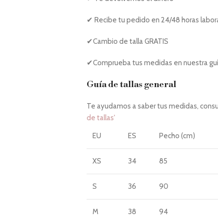
✔ Recibe tu pedido en 24/48 horas labor
✔Cambio de talla GRATIS
✔Comprueba tus medidas en nuestra guía
Guía de tallas general
Te ayudamos a saber tus medidas, consul
de tallas'
EU
ES
Pecho (cm)
XS
34
85
S
36
90
M
38
94