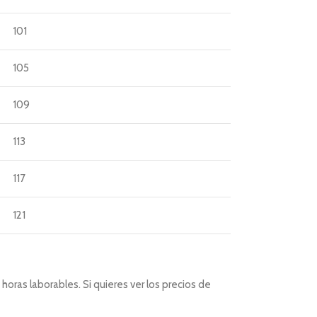
101
105
109
113
117
121
horas laborables. Si quieres ver los precios de