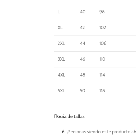
L
40
98
XL
42
102
2XL
44
106
3XL
46
110
4XL
48
114
5XL
50
118
Guía de tallas
6
¡Personas viendo este producto ah