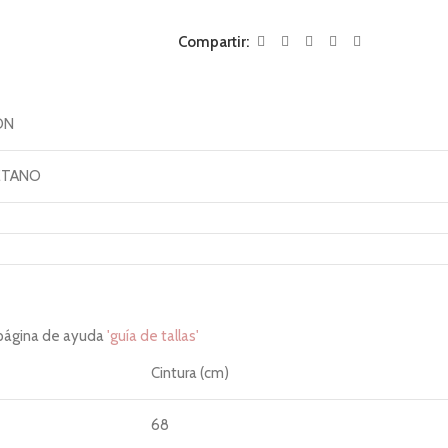
Compartir:
ON
ETANO
 página de ayuda
'guía de tallas'
Cintura (cm)
68