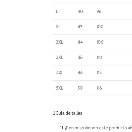
L
40
98
XL
42
102
2XL
44
106
3XL
46
110
4XL
48
114
5XL
50
118
Guía de tallas
11
¡Personas viendo este producto ah