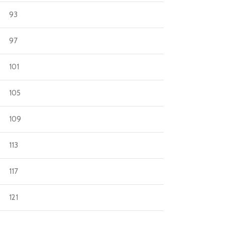
93
97
101
105
109
113
117
121