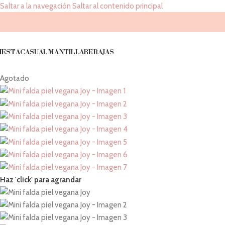
Saltar a la navegación
Saltar al contenido principal
IESTA
CASUAL
MANTILLA
REBAJAS
Agotado
Haz 'click' para agrandar