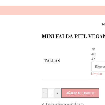
N
MINI FALDA PIEL VEGA
38
40
42
TALLAS
Limpiar
-
+
AÑADIR AL CARRITO
✔ Te devolvemos el dinero