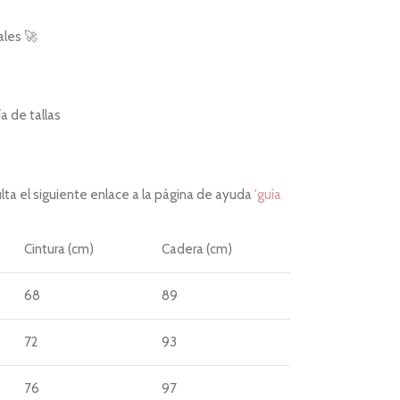
ales 🚀
 de tallas
ta el siguiente enlace a la página de ayuda
'guía
Cintura (cm)
Cadera (cm)
68
89
72
93
76
97