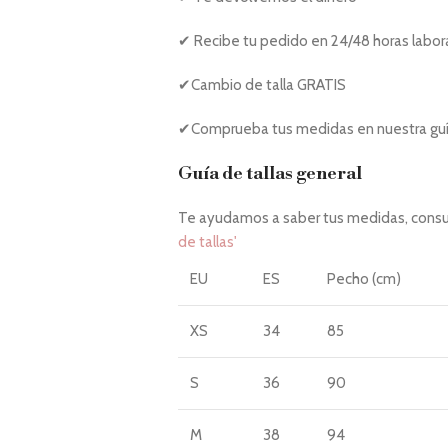
✔ Recibe tu pedido en 24/48 horas labor
✔Cambio de talla GRATIS
✔Comprueba tus medidas en nuestra guía
Guía de tallas general
Te ayudamos a saber tus medidas, consul
de tallas'
EU
ES
Pecho (cm)
XS
34
85
S
36
90
M
38
94