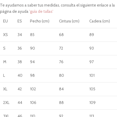
Te ayudamos a saber tus medidas, consulta el siguiente enlace a la
página de ayuda
'guía de tallas'
EU
ES
Pecho (cm)
Cintura (cm)
Cadera (cm)
XS
34
85
68
89
S
36
90
72
93
M
38
94
76
97
L
40
98
80
101
XL
42
102
84
105
2XL
44
106
88
109
3XL
46
110
92
113