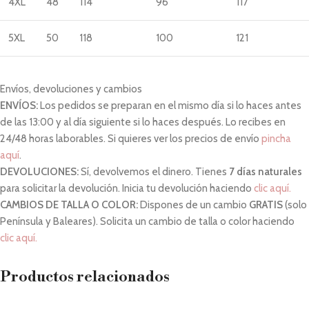
4XL
48
114
96
117
5XL
50
118
100
121
Envíos, devoluciones y cambios
ENVÍOS:
Los pedidos se preparan en el mismo día si lo haces antes
de las 13:00 y al día siguiente si lo haces después. Lo recibes en
24/48 horas laborables. Si quieres ver los precios de envío
pincha
aquí
.
DEVOLUCIONES:
Sí, devolvemos el dinero. Tienes
7 días naturales
para solicitar la devolución. Inicia tu devolución haciendo
clic aquí.
CAMBIOS DE TALLA O COLOR:
Dispones de un cambio
GRATIS
(solo
Península y Baleares). Solicita un cambio de talla o color haciendo
clic aquí.
Productos relacionados