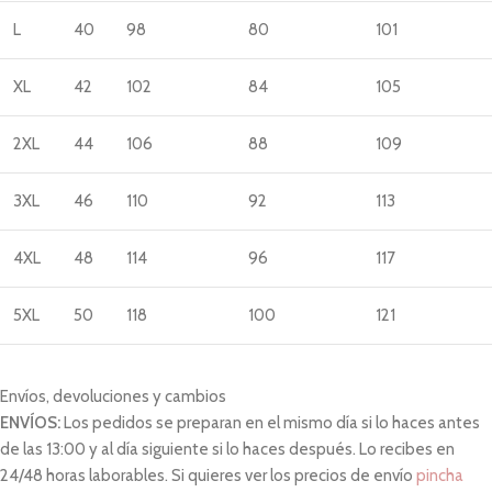
L
40
98
80
101
XL
42
102
84
105
2XL
44
106
88
109
3XL
46
110
92
113
4XL
48
114
96
117
5XL
50
118
100
121
Envíos, devoluciones y cambios
ENVÍOS:
Los pedidos se preparan en el mismo día si lo haces antes
de las 13:00 y al día siguiente si lo haces después. Lo recibes en
24/48 horas laborables. Si quieres ver los precios de envío
pincha