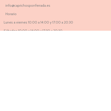
info@caprichosponferrada.es
Horario
Lunes a viernes 10:00 a 14:00 y 17:00 a 20:30
Sábados 10:00 a 14:00 y 17:30 a 20:30
Suscríbete a nuestra Newsletter ahora
Entérate de todas las novedades, nuevas colecciones, ventas
privadas y rebajas exclusivas