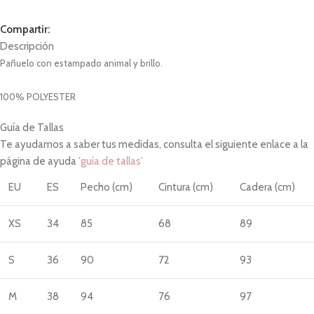
Compartir:
Descripción
Pañuelo con estampado animal y brillo.
100% POLYESTER
Guía de Tallas
Te ayudamos a saber tus medidas, consulta el siguiente enlace a la
página de ayuda
'guía de tallas'
EU
ES
Pecho (cm)
Cintura (cm)
Cadera (cm)
XS
34
85
68
89
S
36
90
72
93
M
38
94
76
97