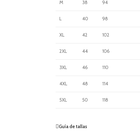
M
38
94
L
40
98
XL
42
102
2XL
44
106
3XL
46
110
4XL
48
114
5XL
50
118
Guía de tallas