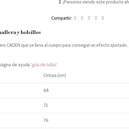
2
¡Personas viendo este producto ah
Compartir:
lera y bolsillos
ífero CADEN que se lleva al cuerpo para conseguir un efecto ajustado.
 página de ayuda
'guía de tallas'
Cintura (cm)
68
72
76