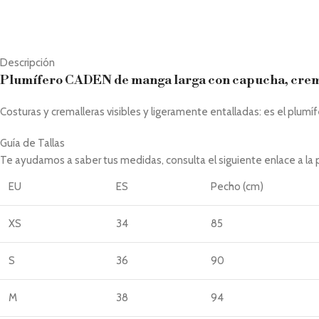
Descripción
Plumífero CADEN de manga larga con capucha, cremal
Costuras y cremalleras visibles y ligeramente entalladas: es el plum
Guía de Tallas
Te ayudamos a saber tus medidas, consulta el siguiente enlace a la
EU
ES
Pecho (cm)
XS
34
85
S
36
90
M
38
94