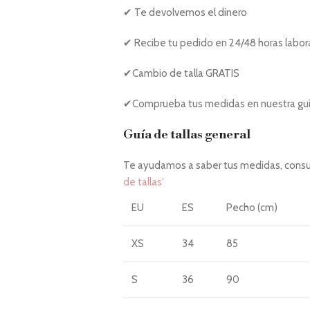
✔ Te devolvemos el dinero
✔ Recibe tu pedido en 24/48 horas labor
✔Cambio de talla GRATIS
✔Comprueba tus medidas en nuestra guía
Guía de tallas general
Te ayudamos a saber tus medidas, consul
de tallas'
EU
ES
Pecho (cm)
XS
34
85
S
36
90