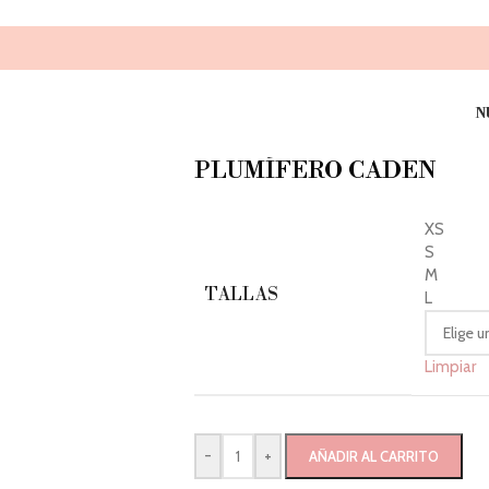
N
PLUMÍFERO CADEN
XS
S
M
TALLAS
L
Limpiar
-
+
AÑADIR AL CARRITO