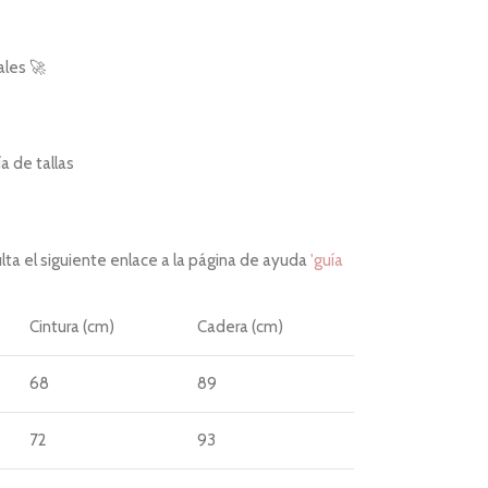
ales 🚀
 de tallas
ta el siguiente enlace a la página de ayuda
'guía
Cintura (cm)
Cadera (cm)
68
89
72
93