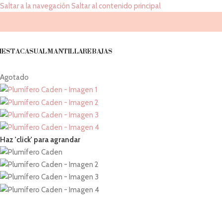
Saltar a la navegación
Saltar al contenido principal
IESTA
CASUAL
MANTILLA
REBAJAS
Agotado
Haz 'click' para agrandar