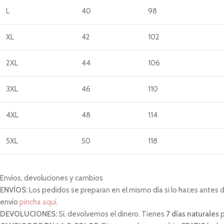
L
40
98
XL
42
102
2XL
44
106
3XL
46
110
4XL
48
114
5XL
50
118
Envíos, devoluciones y cambios
ENVÍOS:
Los pedidos se preparan en el mismo día si lo haces antes de 
envío
pincha aquí
.
DEVOLUCIONES:
Sí, devolvemos el dinero. Tienes
7 días naturales
p