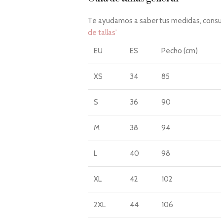
Te ayudamos a saber tus medidas, consul
de tallas'
EU
ES
Pecho (cm)
XS
34
85
S
36
90
M
38
94
L
40
98
XL
42
102
2XL
44
106