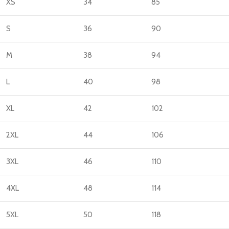
XS
34
85
S
36
90
M
38
94
L
40
98
XL
42
102
2XL
44
106
3XL
46
110
4XL
48
114
5XL
50
118