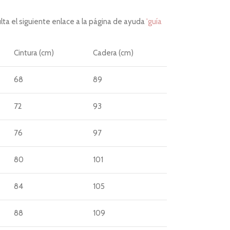
ta el siguiente enlace a la página de ayuda
'guía
Cintura (cm)
Cadera (cm)
68
89
72
93
76
97
80
101
84
105
88
109