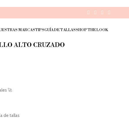
UESTRAS MARCAS
TIPS
GUÍA DE TALLAS
SHOP THE LOOK
ELLO ALTO CRUZADO
ales 🚀
 de tallas