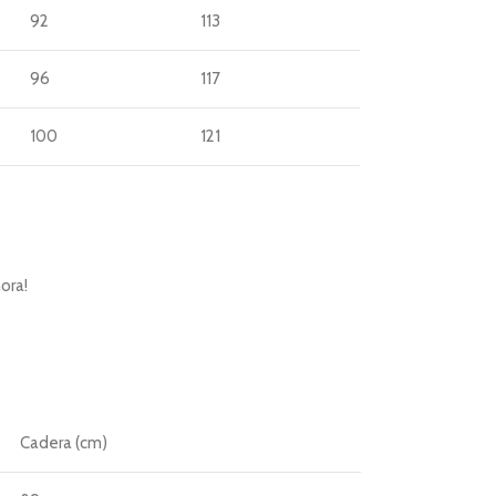
92
113
96
117
100
121
ora!
Cadera (cm)