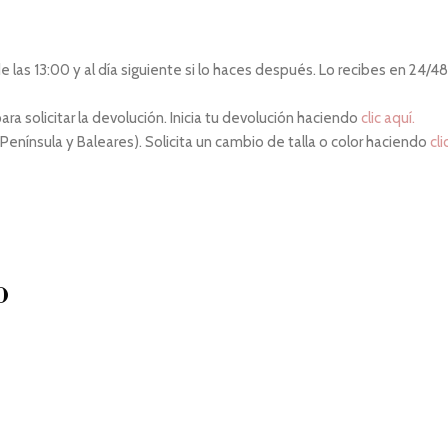
las 13:00 y al día siguiente si lo haces después. Lo recibes en 24/48 
ara solicitar la devolución. Inicia tu devolución haciendo
clic aquí.
 Península y Baleares). Solicita un cambio de talla o color haciendo
cli
O