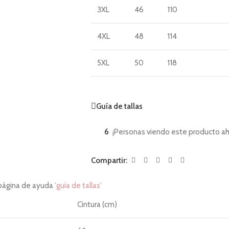
3XL
46
110
4XL
48
114
5XL
50
118
Guía de tallas
6
¡Personas viendo este producto ah
Compartir:
 página de ayuda
'guía de tallas'
Cintura (cm)