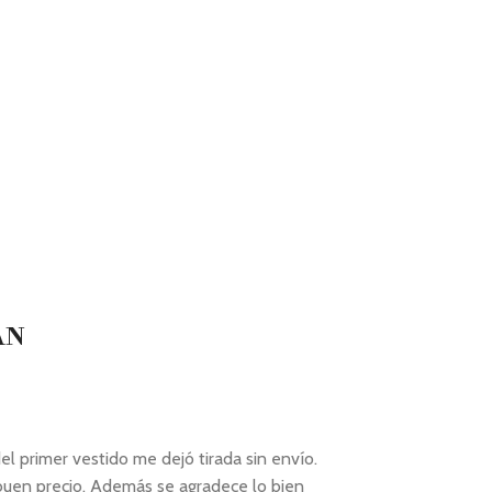
AN
l primer vestido me dejó tirada sin envío.
 buen precio. Además se agradece lo bien