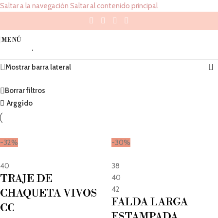
Saltar a la navegación
Saltar al contenido principal
Shop
MENÚ
Inicio
/
Shop
Mostrando 1–50 de 63 resultados
Mostrar barra lateral
Borrar filtros
Arggido
-32%
-30%
40
38
TRAJE DE
40
42
CHAQUETA VIVOS
FALDA LARGA
CC
ESTAMPADA