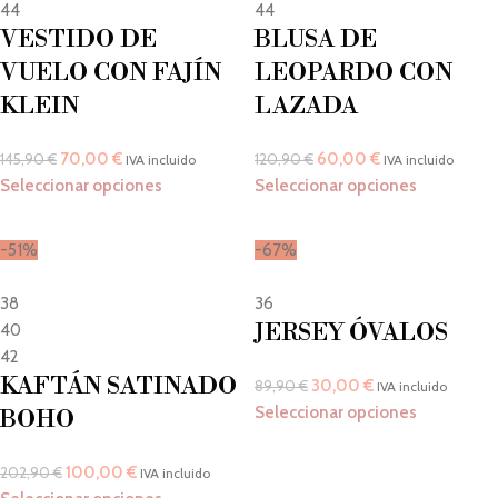
44
44
VESTIDO DE
BLUSA DE
VUELO CON FAJÍN
LEOPARDO CON
KLEIN
LAZADA
70,00
€
60,00
€
145,90
€
120,90
€
IVA incluido
IVA incluido
Seleccionar opciones
Seleccionar opciones
-51%
-67%
38
36
JERSEY ÓVALOS
40
42
KAFTÁN SATINADO
30,00
€
89,90
€
IVA incluido
Seleccionar opciones
BOHO
100,00
€
202,90
€
IVA incluido