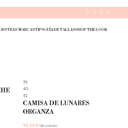
UESTRAS MARCAS
TIPS
GUÍA DE TALLAS
SHOP THE LOOK
36
40
CHE
42
CAMISA DE LUNARES
ORGANZA
90,50
€
IVA incluido