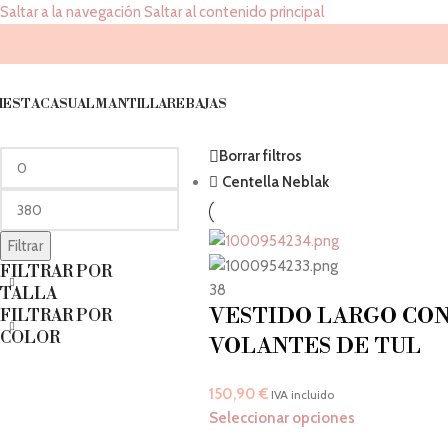
Saltar a la navegación
Saltar al contenido principal
Shop
FILTRAR POR
Inicio
/
Shop
IESTA
CASUAL
MANTILLA
REBAJAS
PRECIO
Borrar filtros
Centella Neblak
Filtrar
FILTRAR POR
38
TALLA
VESTIDO LARGO CO
FILTRAR POR
COLOR
VOLANTES DE TUL
150,90
€
IVA incluido
Seleccionar opciones