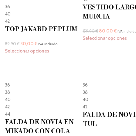
VESTIDO LARG
36
40
MURCIA
42
TOP JAKARD PEPLUM
80,00
€
159,90
€
IVA incluid
Seleccionar opciones
30,00
€
89,90
€
IVA incluido
Seleccionar opciones
36
36
38
38
40
40
42
42
FALDA DE NOVI
44
FALDA DE NOVIA EN
TUL
MIKADO CON COLA