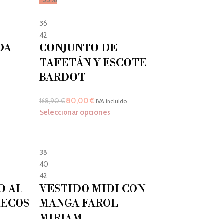
36
42
DA
CONJUNTO DE
TAFETÁN Y ESCOTE
BARDOT
80,00
€
168,90
€
IVA incluido
Seleccionar opciones
38
40
42
O AL
VESTIDO MIDI CON
LECOS
MANGA FAROL
MIRIAM