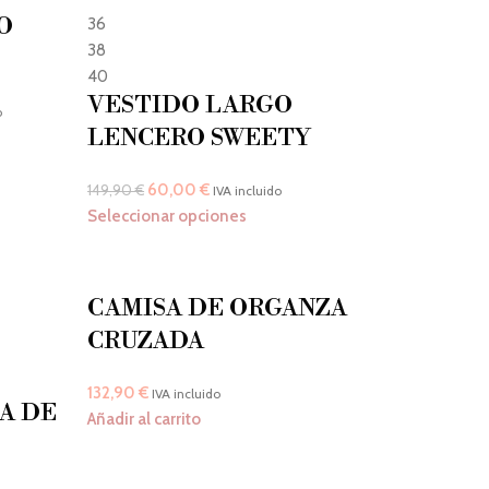
O
36
38
40
VESTIDO LARGO
o
LENCERO SWEETY
60,00
€
149,90
€
IVA incluido
Seleccionar opciones
CAMISA DE ORGANZA
CRUZADA
132,90
€
IVA incluido
A DE
Añadir al carrito