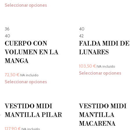
Seleccionar opciones
36
40
40
42
CUERPO CON
FALDA MIDI DE
VOLUMEN EN LA
LUNARES
MANGA
103,50
€
IVA incluido
Seleccionar opciones
72,50
€
IVA incluido
Seleccionar opciones
VESTIDO MIDI
VESTIDO MIDI
A
MANTILLA PILAR
MANTILLA
MACARENA
127,90
€
IVA incluido