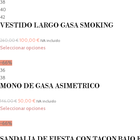
38
40
42
VESTIDO LARGO GASA SMOKING
100,00
€
260,00
€
IVA incluido
Seleccionar opciones
-66%
36
38
MONO DE GASA ASIMETRICO
50,00
€
146,00
€
IVA incluido
Seleccionar opciones
-66%
SANDALIA DE FIESTA CON TACON BAJO 