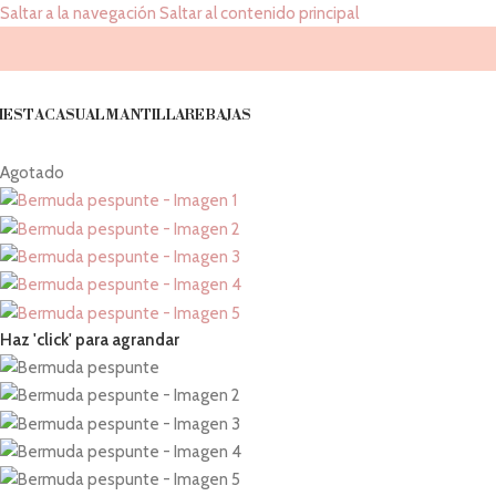
Saltar a la navegación
Saltar al contenido principal
IESTA
CASUAL
MANTILLA
REBAJAS
Agotado
Haz 'click' para agrandar