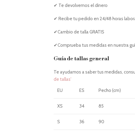
✔ Te devolvemos el dinero
✔ Recibe tu pedido en 24/48 horas labor
✔Cambio de talla GRATIS
✔Comprueba tus medidas en nuestra guía
Guía de tallas general
Te ayudamos a saber tus medidas, consul
de tallas'
EU
ES
Pecho (cm)
XS
34
85
S
36
90