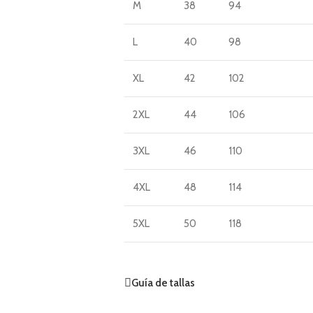
M
38
94
L
40
98
XL
42
102
2XL
44
106
3XL
46
110
4XL
48
114
5XL
50
118
Guía de tallas