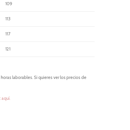
109
113
117
121
horas laborables. Si quieres ver los precios de
c aquí.