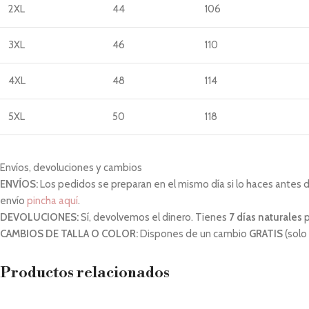
2XL
44
106
3XL
46
110
4XL
48
114
5XL
50
118
Envíos, devoluciones y cambios
ENVÍOS:
Los pedidos se preparan en el mismo día si lo haces antes de 
envío
pincha aquí
.
DEVOLUCIONES:
Sí, devolvemos el dinero. Tienes
7 días naturales
p
CAMBIOS DE TALLA O COLOR:
Dispones de un cambio
GRATIS
(solo
Productos relacionados