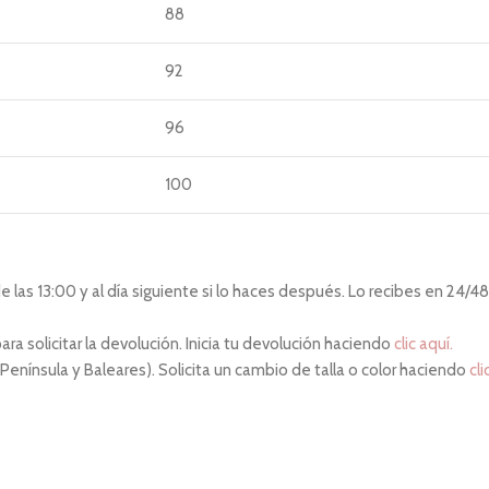
88
92
96
100
las 13:00 y al día siguiente si lo haces después. Lo recibes en 24/48 
ara solicitar la devolución. Inicia tu devolución haciendo
clic aquí.
 Península y Baleares). Solicita un cambio de talla o color haciendo
cli