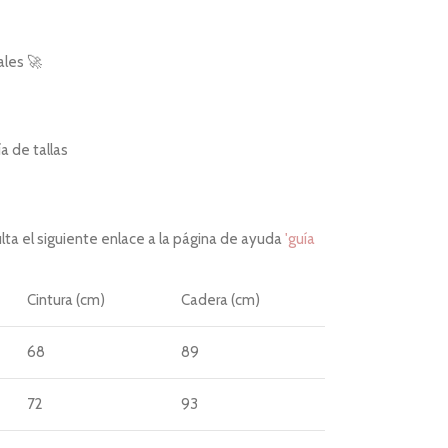
ales 🚀
 de tallas
ta el siguiente enlace a la página de ayuda
'guía
Cintura (cm)
Cadera (cm)
68
89
72
93