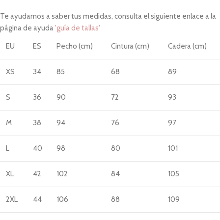
Te ayudamos a saber tus medidas, consulta el siguiente enlace a la
página de ayuda
'guía de tallas'
EU
ES
Pecho (cm)
Cintura (cm)
Cadera (cm)
XS
34
85
68
89
S
36
90
72
93
M
38
94
76
97
L
40
98
80
101
XL
42
102
84
105
2XL
44
106
88
109