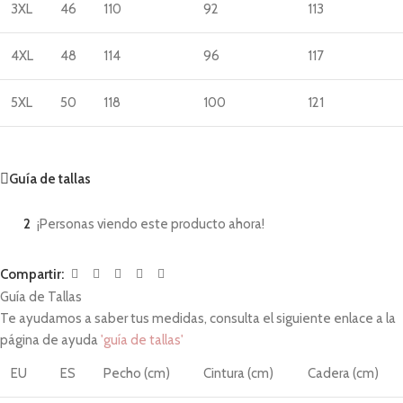
3XL
46
110
92
113
4XL
48
114
96
117
5XL
50
118
100
121
Guía de tallas
2
¡Personas viendo este producto ahora!
Compartir:
Guía de Tallas
Te ayudamos a saber tus medidas, consulta el siguiente enlace a la
página de ayuda
'guía de tallas'
EU
ES
Pecho (cm)
Cintura (cm)
Cadera (cm)