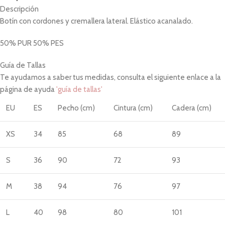
Descripción
Botín con cordones y cremallera lateral. Elástico acanalado.
50% PUR 50% PES
Guía de Tallas
Te ayudamos a saber tus medidas, consulta el siguiente enlace a la
página de ayuda
'guía de tallas'
EU
ES
Pecho (cm)
Cintura (cm)
Cadera (cm)
XS
34
85
68
89
S
36
90
72
93
M
38
94
76
97
L
40
98
80
101