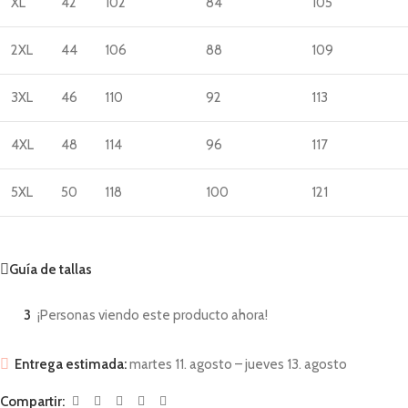
XL
42
102
84
105
2XL
44
106
88
109
3XL
46
110
92
113
4XL
48
114
96
117
5XL
50
118
100
121
Guía de tallas
3
¡Personas viendo este producto ahora!
Entrega estimada:
martes 11. agosto – jueves 13. agosto
Compartir: