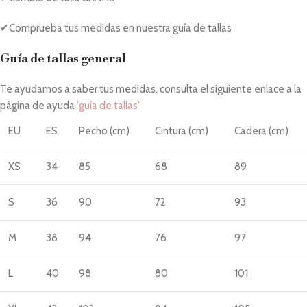
✔Comprueba tus medidas en nuestra guía de tallas
Guía de tallas general
Te ayudamos a saber tus medidas, consulta el siguiente enlace a la
página de ayuda
'guía de tallas'
EU
ES
Pecho (cm)
Cintura (cm)
Cadera (cm)
XS
34
85
68
89
S
36
90
72
93
M
38
94
76
97
L
40
98
80
101