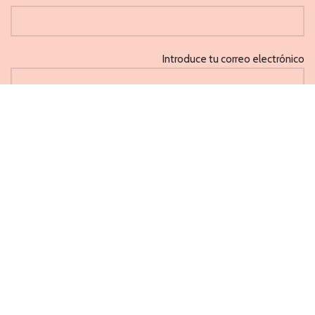
Introduce tu correo electrónico
He leido y acepto la 'Política de privacidad'
CAPRICHOS
PONFERRADA 2021
Métodos de pago aceptados