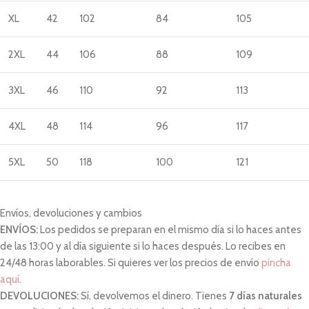
XL
42
102
84
105
2XL
44
106
88
109
3XL
46
110
92
113
4XL
48
114
96
117
5XL
50
118
100
121
Envíos, devoluciones y cambios
ENVÍOS:
Los pedidos se preparan en el mismo día si lo haces antes
de las 13:00 y al día siguiente si lo haces después. Lo recibes en
24/48 horas laborables. Si quieres ver los precios de envío
pincha
aquí
.
DEVOLUCIONES:
Sí, devolvemos el dinero. Tienes
7 días naturales