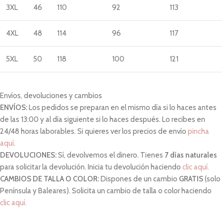
3XL
46
110
92
113
4XL
48
114
96
117
5XL
50
118
100
121
Envíos, devoluciones y cambios
ENVÍOS:
Los pedidos se preparan en el mismo día si lo haces antes
de las 13:00 y al día siguiente si lo haces después. Lo recibes en
24/48 horas laborables. Si quieres ver los precios de envío
pincha
aquí
.
DEVOLUCIONES:
Sí, devolvemos el dinero. Tienes
7 días naturales
para solicitar la devolución. Inicia tu devolución haciendo
clic aquí.
CAMBIOS DE TALLA O COLOR:
Dispones de un cambio
GRATIS
(solo
Península y Baleares). Solicita un cambio de talla o color haciendo
clic aquí.