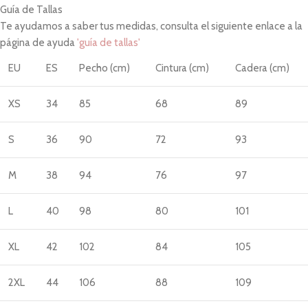
Guía de Tallas
Te ayudamos a saber tus medidas, consulta el siguiente enlace a la
página de ayuda
'guía de tallas'
EU
ES
Pecho (cm)
Cintura (cm)
Cadera (cm)
XS
34
85
68
89
S
36
90
72
93
M
38
94
76
97
L
40
98
80
101
XL
42
102
84
105
2XL
44
106
88
109