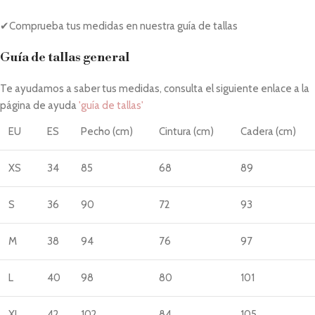
✔Comprueba tus medidas en nuestra guía de tallas
Guía de tallas general
Te ayudamos a saber tus medidas, consulta el siguiente enlace a la
página de ayuda
'guía de tallas'
EU
ES
Pecho (cm)
Cintura (cm)
Cadera (cm)
XS
34
85
68
89
S
36
90
72
93
M
38
94
76
97
L
40
98
80
101
XL
42
102
84
105