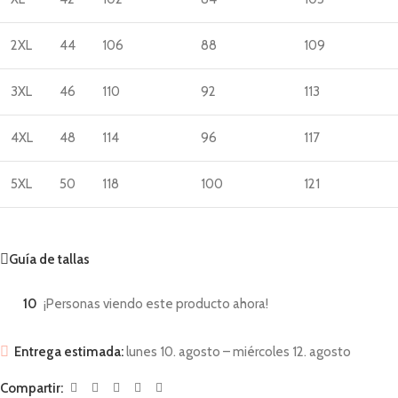
2XL
44
106
88
109
3XL
46
110
92
113
4XL
48
114
96
117
5XL
50
118
100
121
Guía de tallas
10
¡Personas viendo este producto ahora!
Entrega estimada:
lunes 10. agosto – miércoles 12. agosto
Compartir: