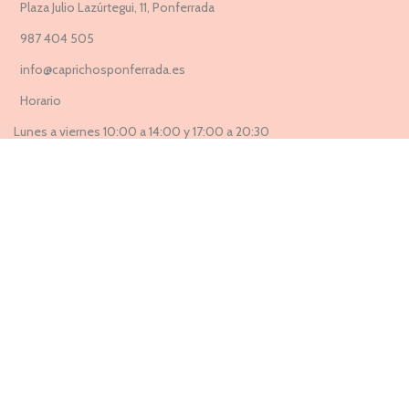
Plaza Julio Lazúrtegui, 11, Ponferrada
987 404 505
info@caprichosponferrada.es
Horario
Lunes a viernes 10:00 a 14:00 y 17:00 a 20:30
Sábados 10:00 a 14:00 y 17:30 a 20:30
Suscríbete a nuestra Newsletter ahora
Entérate de todas las novedades, nuevas colecciones, ventas
privadas y rebajas exclusivas