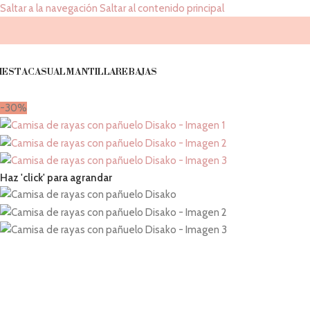
Saltar a la navegación
Saltar al contenido principal
IESTA
CASUAL
MANTILLA
REBAJAS
-30%
Haz 'click' para agrandar