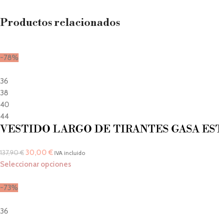
Productos relacionados
-78%
36
38
40
44
VESTIDO LARGO DE TIRANTES GASA E
30,00
€
137,90
€
IVA incluido
Seleccionar opciones
-73%
36