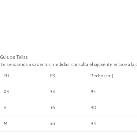
Guía de Tallas
Te ayudamos a saber tus medidas, consulta el siguiente enlace a la
EU
ES
Pecho (cm)
XS
34
85
S
36
90
M
38
94