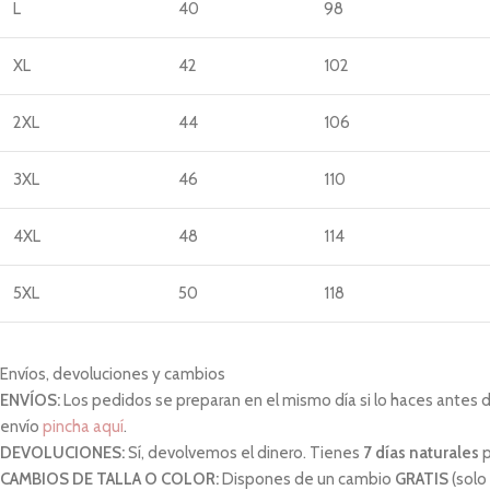
L
40
98
XL
42
102
2XL
44
106
3XL
46
110
4XL
48
114
5XL
50
118
Envíos, devoluciones y cambios
ENVÍOS:
Los pedidos se preparan en el mismo día si lo haces antes de 
envío
pincha aquí
.
DEVOLUCIONES:
Sí, devolvemos el dinero. Tienes
7 días naturales
p
CAMBIOS DE TALLA O COLOR:
Dispones de un cambio
GRATIS
(solo