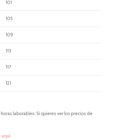
101
105
109
113
117
121
horas laborables. Si quieres ver los precios de
c aquí.