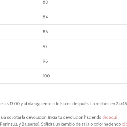
80
84
88
92
96
100
las 13:00 y al día siguiente si lo haces después. Lo recibes en 24/48 
ara solicitar la devolución. Inicia tu devolución haciendo
clic aquí.
 Península y Baleares). Solicita un cambio de talla o color haciendo
cli