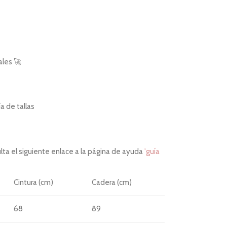
ales 🚀
 de tallas
ta el siguiente enlace a la página de ayuda
'guía
Cintura (cm)
Cadera (cm)
68
89