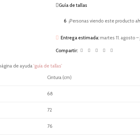
Guía de tallas
6
¡Personas viendo este producto ah
Entrega estimada:
martes 11. agosto – 
Compartir:
 página de ayuda
'guía de tallas'
Cintura (cm)
68
72
76