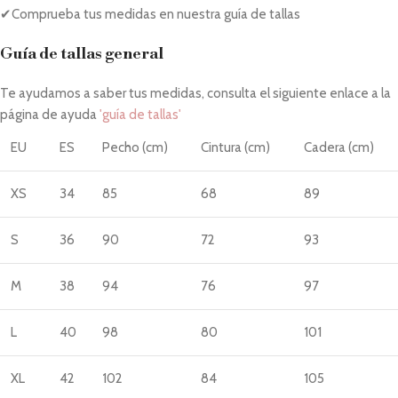
✔Comprueba tus medidas en nuestra guía de tallas
Guía de tallas general
Te ayudamos a saber tus medidas, consulta el siguiente enlace a la
página de ayuda
'guía de tallas'
EU
ES
Pecho (cm)
Cintura (cm)
Cadera (cm)
XS
34
85
68
89
S
36
90
72
93
M
38
94
76
97
L
40
98
80
101
XL
42
102
84
105