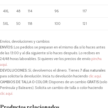
4XL
48
114
96
117
5XL
50
118
100
121
Envíos, devoluciones y cambios
ENVÍOS:
Los pedidos se preparan en el mismo día si lo haces antes
de las 13:00 y al día siguiente si lo haces después. Lo recibes en
24/48 horas laborables. Si quieres ver los precios de envío
pincha
aquí
.
DEVOLUCIONES:
Sí, devolvemos el dinero. Tienes
7 días naturales
para solicitar la devolución. Inicia tu devolución haciendo
clic aquí.
CAMBIOS DE TALLA O COLOR:
Dispones de un cambio
GRATIS
(solo
Península y Baleares). Solicita un cambio de talla o color haciendo
clic aquí.
Productos relacionados