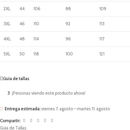
2XL
44
106
88
109
3XL
46
110
92
113
4XL
48
114
96
117
5XL
50
118
100
121
Guía de tallas
3
¡Personas viendo este producto ahora!
Entrega estimada:
viernes 7. agosto – martes 11. agosto
Compartir:
Guía de Tallas