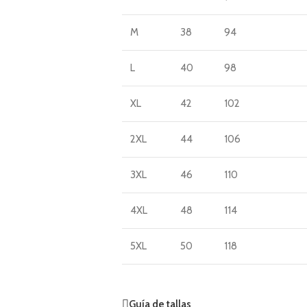
M
38
94
L
40
98
XL
42
102
2XL
44
106
3XL
46
110
4XL
48
114
5XL
50
118
Guía de tallas