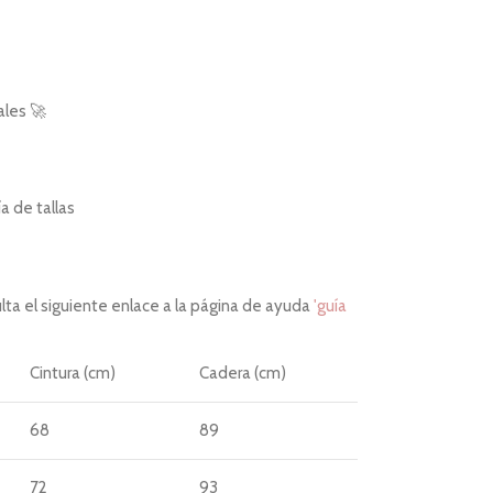
ales 🚀
 de tallas
ta el siguiente enlace a la página de ayuda
'guía
Cintura (cm)
Cadera (cm)
68
89
72
93