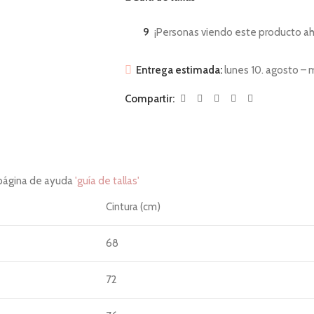
9
¡Personas viendo este producto ah
Entrega estimada:
lunes 10. agosto – 
Compartir:
 página de ayuda
'guía de tallas'
Cintura (cm)
68
72