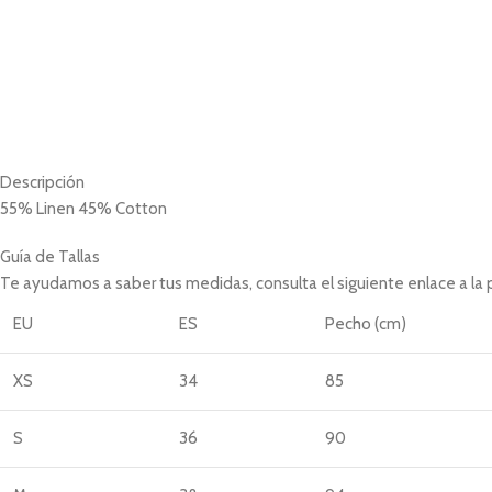
Descripción
55% Linen 45% Cotton
Guía de Tallas
Te ayudamos a saber tus medidas, consulta el siguiente enlace a la
EU
ES
Pecho (cm)
XS
34
85
S
36
90