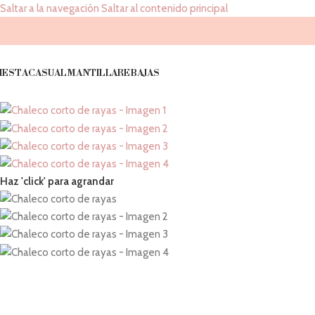
Saltar a la navegación
Saltar al contenido principal
IESTA
CASUAL
MANTILLA
REBAJAS
Haz 'click' para agrandar