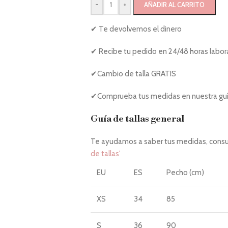
-
+
AÑADIR AL CARRITO
✔ Te devolvemos el dinero
✔ Recibe tu pedido en 24/48 horas labor
✔Cambio de talla GRATIS
✔Comprueba tus medidas en nuestra guía
Guía de tallas general
Te ayudamos a saber tus medidas, consul
de tallas'
EU
ES
Pecho (cm)
XS
34
85
S
36
90