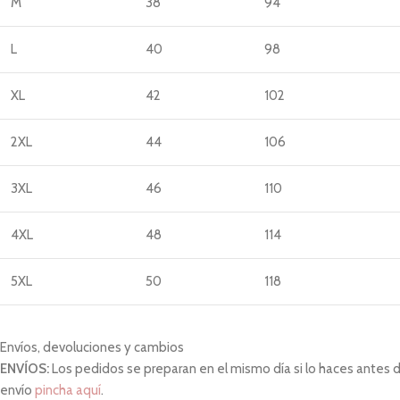
M
38
94
L
40
98
XL
42
102
2XL
44
106
3XL
46
110
4XL
48
114
5XL
50
118
Envíos, devoluciones y cambios
ENVÍOS:
Los pedidos se preparan en el mismo día si lo haces antes de 
envío
pincha aquí
.