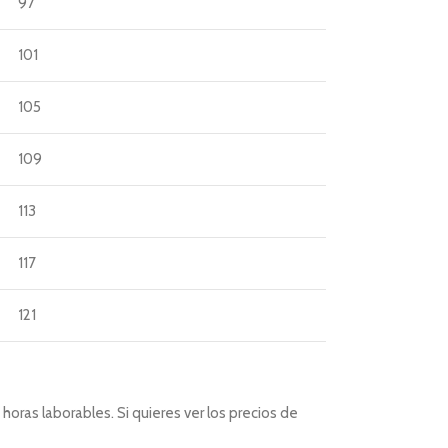
97
101
105
109
113
117
121
horas laborables. Si quieres ver los precios de