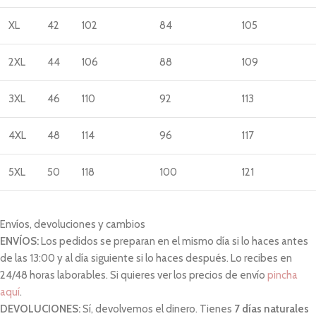
XL
42
102
84
105
2XL
44
106
88
109
3XL
46
110
92
113
4XL
48
114
96
117
5XL
50
118
100
121
Envíos, devoluciones y cambios
ENVÍOS:
Los pedidos se preparan en el mismo día si lo haces antes
de las 13:00 y al día siguiente si lo haces después. Lo recibes en
24/48 horas laborables. Si quieres ver los precios de envío
pincha
aquí
.
DEVOLUCIONES:
Sí, devolvemos el dinero. Tienes
7 días naturales