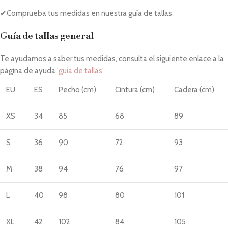
✔Comprueba tus medidas en nuestra guía de tallas
Guía de tallas general
Te ayudamos a saber tus medidas, consulta el siguiente enlace a la
página de ayuda
'guía de tallas'
EU
ES
Pecho (cm)
Cintura (cm)
Cadera (cm)
XS
34
85
68
89
S
36
90
72
93
M
38
94
76
97
L
40
98
80
101
XL
42
102
84
105