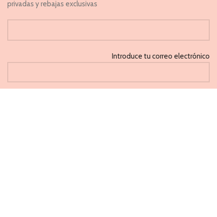
privadas y rebajas exclusivas
Introduce tu correo electrónico
He leido y acepto la 'Política de privacidad'
CAPRICHOS
PONFERRADA 2021
Métodos de pago aceptados