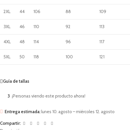
2XL
44
106
88
109
3XL
46
110
92
113
4XL
48
114
96
117
5XL
50
118
100
121
Guía de tallas
3
¡Personas viendo este producto ahora!
Entrega estimada:
lunes 10. agosto – miércoles 12. agosto
Compartir: