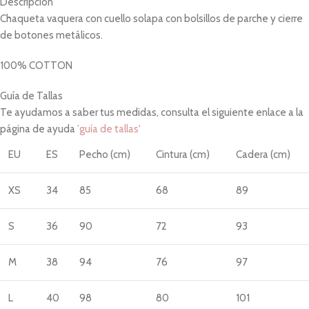
Descripción
Chaqueta vaquera con cuello solapa con bolsillos de parche y cierre
de botones metálicos.
100% COTTON
Guía de Tallas
Te ayudamos a saber tus medidas, consulta el siguiente enlace a la
página de ayuda
'guía de tallas'
EU
ES
Pecho (cm)
Cintura (cm)
Cadera (cm)
XS
34
85
68
89
S
36
90
72
93
M
38
94
76
97
L
40
98
80
101