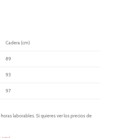
Cadera (cm)
89
93
97
101
horas laborables. Si quieres ver los precios de
105