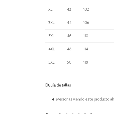
XL
42
102
2XL
44
106
3XL
46
110
4XL
48
114
5XL
50
118
Guía de tallas
4
¡Personas viendo este producto ah