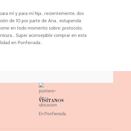
ara mí y para mí hija , recientemente, dos
He realizado un
ción de 10 por parte de Ana , estupenda
perfecto, la en
ndome en todo momento sobre: protocolo,
mediodía ) y la
icura... Super aconsejable comprar en esta
Laura
alidad en Ponferrada .
VISÍTANOS
En Ponferrada