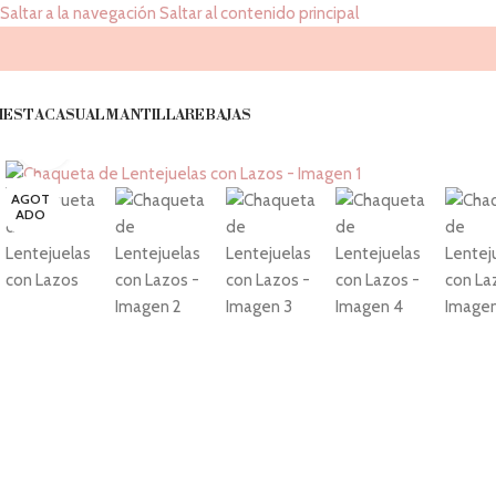
Saltar a la navegación
Saltar al contenido principal
IESTA
CASUAL
MANTILLA
REBAJAS
Haz 'click' para agrandar
AGOT
ADO