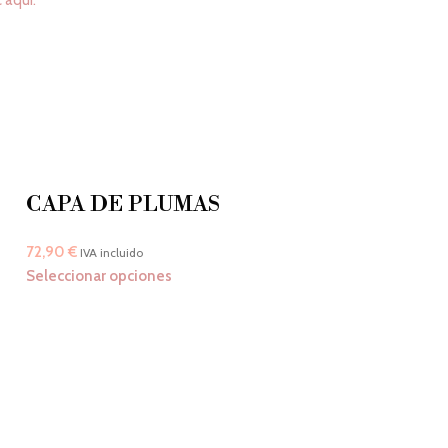
c aquí.
109
113
117
121
CAPA DE PLUMAS
72,90
€
IVA incluido
Seleccionar opciones