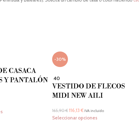
 Península y Baleares). Solicita un cambio de talla o color haciendo
cli
88
92
96
100
-30%
DE CASACA
40
S Y PANTALÓN
VESTIDO DE FLECOS
MIDI NEW AILI
116,13
€
165,90
€
IVA incluido
es
Seleccionar opciones