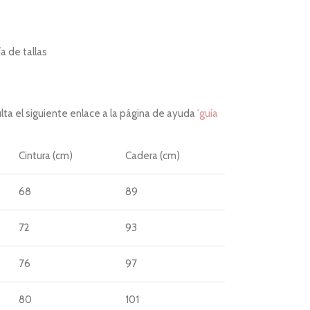
 de tallas
ta el siguiente enlace a la página de ayuda
'guía
Cintura (cm)
Cadera (cm)
68
89
72
93
76
97
80
101