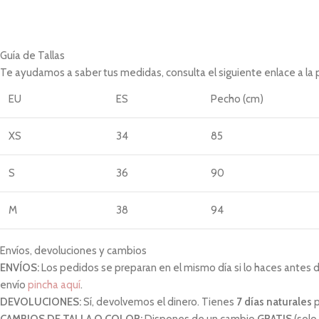
Guía de Tallas
Te ayudamos a saber tus medidas, consulta el siguiente enlace a la
EU
ES
Pecho (cm)
XS
34
85
S
36
90
M
38
94
L
40
98
Envíos, devoluciones y cambios
ENVÍOS:
Los pedidos se preparan en el mismo día si lo haces antes de 
XL
42
102
envío
pincha aquí
.
DEVOLUCIONES:
Sí, devolvemos el dinero. Tienes
7 días naturales
p