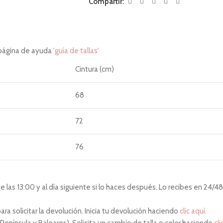
Compartir:
 página de ayuda
'guía de tallas'
Cintura (cm)
68
72
76
80
las 13:00 y al día siguiente si lo haces después. Lo recibes en 24/48 
84
ara solicitar la devolución. Inicia tu devolución haciendo
clic aquí.