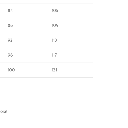
84
105
88
109
92
113
96
117
100
121
ora!