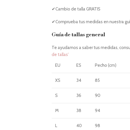
✔Cambio de talla GRATIS
✔Comprueba tus medidas en nuestra guía
Guía de tallas general
Te ayudamos a saber tus medidas, consul
de tallas'
EU
ES
Pecho (cm)
XS
34
85
S
36
90
M
38
94
L
40
98