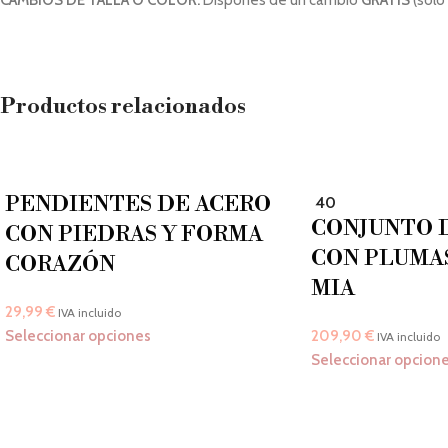
CAMBIOS DE TALLA O COLOR:
Dispones de un cambio
GRATIS
(solo
2XL
44
106
3XL
46
110
Productos relacionados
4XL
48
114
5XL
50
118
PENDIENTES DE ACERO
40
CONJUNTO 
CON PIEDRAS Y FORMA
CON PLUMA
CORAZÓN
MIA
29,99
€
IVA incluido
Seleccionar opciones
209,90
€
IVA incluido
Seleccionar opcion