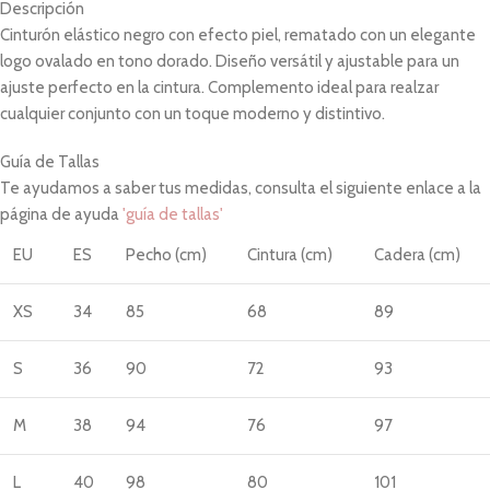
Descripción
Cinturón elástico negro con efecto piel, rematado con un elegante
logo ovalado en tono dorado. Diseño versátil y ajustable para un
ajuste perfecto en la cintura. Complemento ideal para realzar
cualquier conjunto con un toque moderno y distintivo.
Guía de Tallas
Te ayudamos a saber tus medidas, consulta el siguiente enlace a la
página de ayuda
'guía de tallas'
EU
ES
Pecho (cm)
Cintura (cm)
Cadera (cm)
XS
34
85
68
89
S
36
90
72
93
M
38
94
76
97
L
40
98
80
101