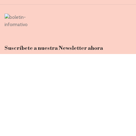
Suscríbete a nuestra Newsletter ahora
Entérate de todas las novedades, nuevas colecciones, ventas
privadas y rebajas exclusivas
Introduce tu correo electrónico