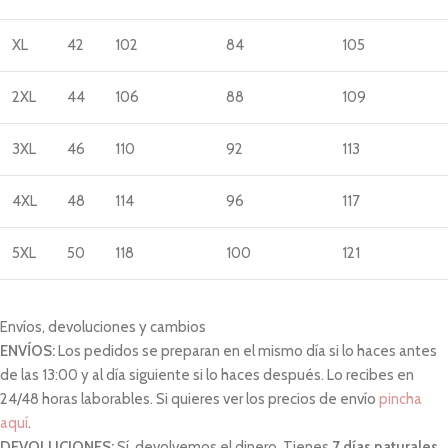
XL
42
102
84
105
2XL
44
106
88
109
3XL
46
110
92
113
4XL
48
114
96
117
5XL
50
118
100
121
Envíos, devoluciones y cambios
ENVÍOS:
Los pedidos se preparan en el mismo día si lo haces antes
de las 13:00 y al día siguiente si lo haces después. Lo recibes en
24/48 horas laborables. Si quieres ver los precios de envío
pincha
aquí
.
DEVOLUCIONES:
Sí, devolvemos el dinero. Tienes
7 días naturales