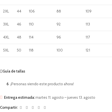
2XL
44
106
88
109
3XL
46
110
92
113
4XL
48
114
96
117
5XL
50
118
100
121
Guía de tallas
6
¡Personas viendo este producto ahora!
Entrega estimada:
martes 11. agosto – jueves 13. agosto
Compartir: