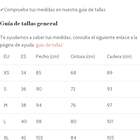
✔Comprueba tus medidas en nuestra guía de tallas
Guía de tallas general
Te ayudamos a saber tus medidas, consulta el siguiente enlace a la
página de ayuda
'guía de tallas'
EU
ES
Pecho (cm)
Cintura (cm)
Cadera (cm)
XS
34
85
68
89
S
36
90
72
93
M
38
94
76
97
L
40
98
80
101
XL
42
102
84
105