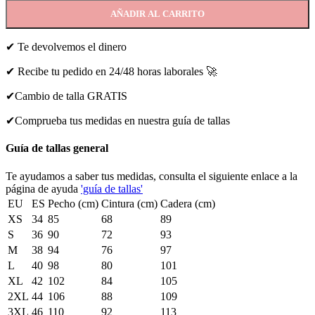
AÑADIR AL CARRITO
✔ Te devolvemos el dinero
✔ Recibe tu pedido en 24/48 horas laborales 🚀
✔Cambio de talla GRATIS
✔Comprueba tus medidas en nuestra guía de tallas
Guía de tallas general
Te ayudamos a saber tus medidas, consulta el siguiente enlace a la
página de ayuda
'guía de tallas'
EU
ES
Pecho (cm)
Cintura (cm)
Cadera (cm)
XS
34
85
68
89
S
36
90
72
93
M
38
94
76
97
L
40
98
80
101
XL
42
102
84
105
2XL
44
106
88
109
3XL
46
110
92
113