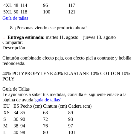
4XL
48
114
96
117
5XL
50
118
100
121
Guía de tallas
8
¡Personas viendo este producto ahora!
Entrega estimada:
martes 11. agosto – jueves 13. agosto
Compartir:
Descripción
Cinturón combinado efecto paja, con efecto piel a contraste y hebilla
redondeada.
40% POLYPROPYLENE 40% ELASTANE 10% COTTON 10%
POLY
Guía de Tallas
Te ayudamos a saber tus medidas, consulta el siguiente enlace a la
página de ayuda
'guía de tallas'
EU
ES
Pecho (cm)
Cintura (cm)
Cadera (cm)
XS
34
85
68
89
S
36
90
72
93
M
38
94
76
97
L
40
98
80
101