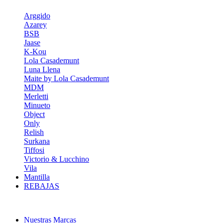
Arggido
Azarey
BSB
Jaase
K-Kou
Lola Casademunt
Luna Llena
Maite by Lola Casademunt
MDM
Merletti
Minueto
Object
Only
Relish
Surkana
Tiffosi
Victorio & Lucchino
Vila
Mantilla
REBAJAS
Nuestras Marcas