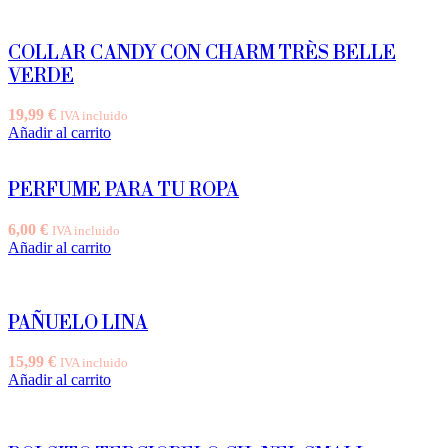
tiene
múltiples
variantes.
COLLAR CANDY CON CHARM TRÈS BELLE
Las
VERDE
opciones
se
19,99
€
IVA incluido
pueden
Añadir al carrito
elegir
en
la
PERFUME PARA TU ROPA
página
de
producto
6,00
€
IVA incluido
Añadir al carrito
PAÑUELO LINA
15,99
€
IVA incluido
Añadir al carrito