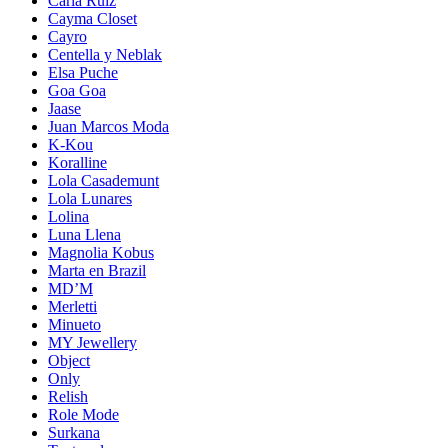
Carla Ruiz
Cayma Closet
Cayro
Centella y Neblak
Elsa Puche
Goa Goa
Jaase
Juan Marcos Moda
K-Kou
Koralline
Lola Casademunt
Lola Lunares
Lolina
Luna Llena
Magnolia Kobus
Marta en Brazil
MD’M
Merletti
Minueto
MY Jewellery
Object
Only
Relish
Role Mode
Surkana