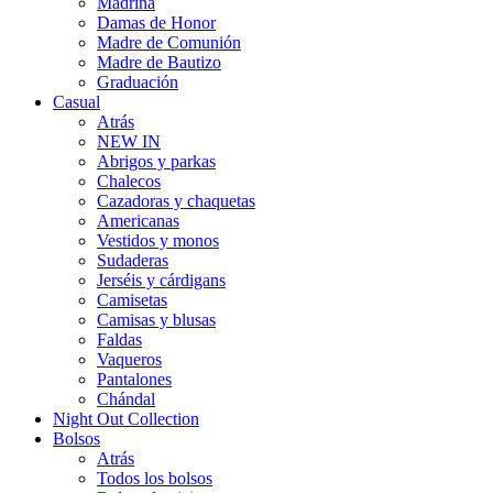
Madrina
Damas de Honor
Madre de Comunión
Madre de Bautizo
Graduación
Casual
Atrás
NEW IN
Abrigos y parkas
Chalecos
Cazadoras y chaquetas
Americanas
Vestidos y monos
Sudaderas
Jerséis y cárdigans
Camisetas
Camisas y blusas
Faldas
Vaqueros
Pantalones
Chándal
Night Out Collection
Bolsos
Atrás
Todos los bolsos