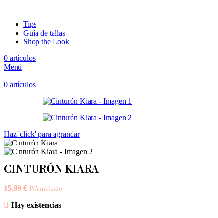
Tips
Guía de tallas
Shop the Look
0
artículos
Menú
0
artículos
Haz 'click' para agrandar
CINTURÓN KIARA
15,99
€
IVA incluido
Hay existencias