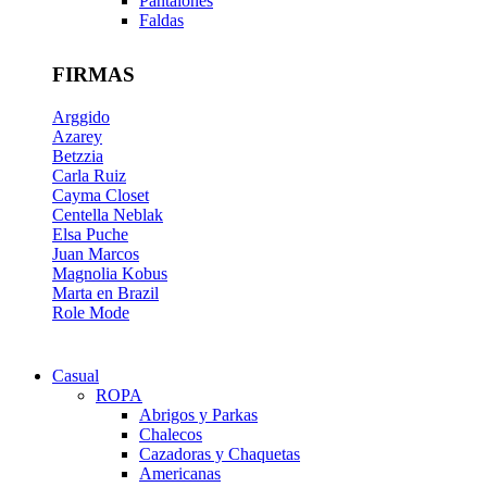
Pantalones
Faldas
FIRMAS
Arggido
Azarey
Betzzia
Carla Ruiz
Cayma Closet
Centella Neblak
Elsa Puche
Juan Marcos
Magnolia Kobus
Marta en Brazil
Role Mode
Casual
ROPA
Abrigos y Parkas
Chalecos
Cazadoras y Chaquetas
Americanas