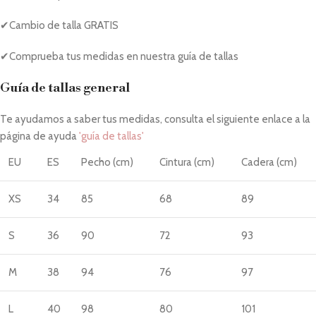
✔Cambio de talla GRATIS
✔Comprueba tus medidas en nuestra guía de tallas
Guía de tallas general
Te ayudamos a saber tus medidas, consulta el siguiente enlace a la
página de ayuda
'guía de tallas'
EU
ES
Pecho (cm)
Cintura (cm)
Cadera (cm)
XS
34
85
68
89
S
36
90
72
93
M
38
94
76
97
L
40
98
80
101