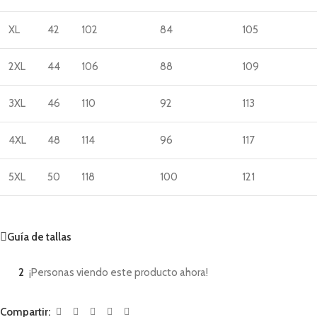
XL
42
102
84
105
2XL
44
106
88
109
3XL
46
110
92
113
4XL
48
114
96
117
5XL
50
118
100
121
Guía de tallas
2
¡Personas viendo este producto ahora!
Compartir: