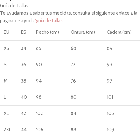
Guía de Tallas
Te ayudamos a saber tus medidas, consulta el siguiente enlace a la
página de ayuda
'guía de tallas'
EU
ES
Pecho (cm)
Cintura (cm)
Cadera (cm)
XS
34
85
68
89
S
36
90
72
93
M
38
94
76
97
L
40
98
80
101
XL
42
102
84
105
2XL
44
106
88
109