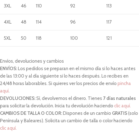
3XL
46
110
92
113
4XL
48
114
96
117
5XL
50
118
100
121
Envíos, devoluciones y cambios
ENVÍOS:
Los pedidos se preparan en el mismo día si lo haces antes
de las 13:00 y al día siguiente si lo haces después. Lo recibes en
24/48 horas laborables. Si quieres ver los precios de envío
pincha
aquí
.
DEVOLUCIONES:
Sí, devolvemos el dinero. Tienes
7 días naturales
para solicitar la devolución. Inicia tu devolución haciendo
clic aquí.
CAMBIOS DE TALLA O COLOR:
Dispones de un cambio
GRATIS
(solo
Península y Baleares). Solicita un cambio de talla o color haciendo
clic aquí.