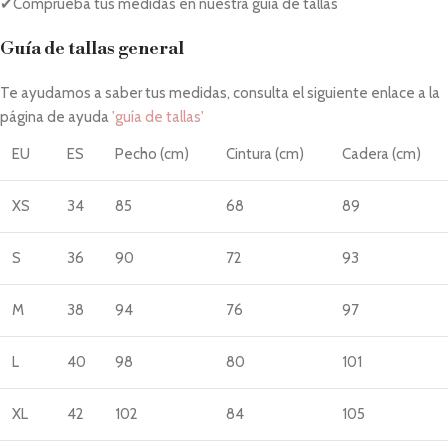
✔Comprueba tus medidas en nuestra guía de tallas
Guía de tallas general
Te ayudamos a saber tus medidas, consulta el siguiente enlace a la
página de ayuda
'guía de tallas'
EU
ES
Pecho (cm)
Cintura (cm)
Cadera (cm)
XS
34
85
68
89
S
36
90
72
93
M
38
94
76
97
L
40
98
80
101
XL
42
102
84
105