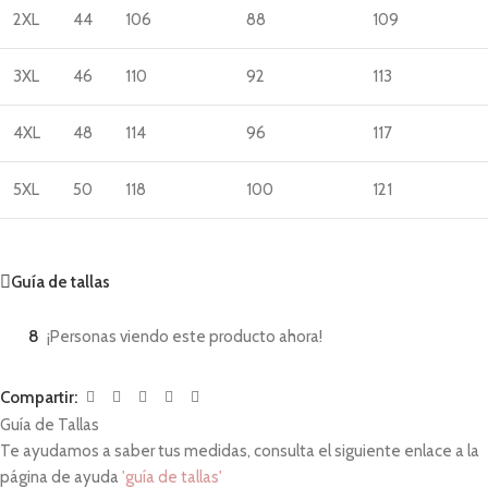
2XL
44
106
88
109
3XL
46
110
92
113
4XL
48
114
96
117
5XL
50
118
100
121
Guía de tallas
8
¡Personas viendo este producto ahora!
Compartir:
Guía de Tallas
Te ayudamos a saber tus medidas, consulta el siguiente enlace a la
página de ayuda
'guía de tallas'