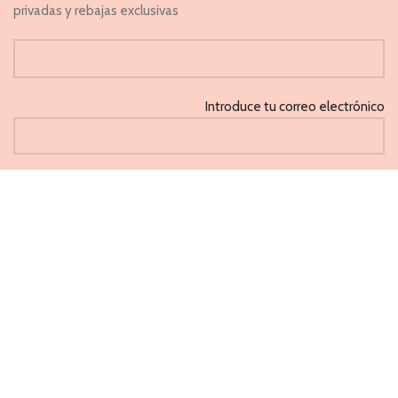
privadas y rebajas exclusivas
Introduce tu correo electrónico
He leido y acepto la 'Política de privacidad'
CAPRICHOS
PONFERRADA 2021
Métodos de pago aceptados