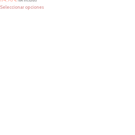
174,90
€
IVA incluido
Seleccionar opciones