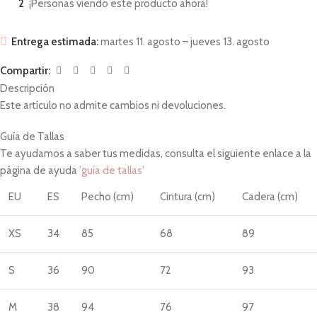
2
¡Personas viendo este producto ahora!
Entrega estimada:
martes 11. agosto – jueves 13. agosto
Compartir:
Descripción
Este artículo no admite cambios ni devoluciones.
Guía de Tallas
Te ayudamos a saber tus medidas, consulta el siguiente enlace a la
página de ayuda
'guía de tallas'
EU
ES
Pecho (cm)
Cintura (cm)
Cadera (cm)
XS
34
85
68
89
S
36
90
72
93
M
38
94
76
97