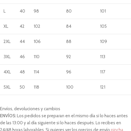
L
40
98
80
101
XL
42
102
84
105
2XL
44
106
88
109
3XL
46
110
92
113
4XL
48
114
96
117
5XL
50
118
100
121
Envíos, devoluciones y cambios
ENVÍOS:
Los pedidos se preparan en el mismo día si lo haces antes
de las 13:00 y al día siguiente si lo haces después. Lo recibes en
24/48 horas laborables. Si quieres ver los precios de envío
pincha