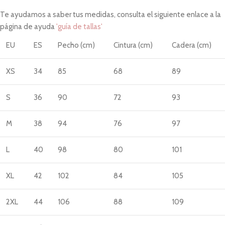
Te ayudamos a saber tus medidas, consulta el siguiente enlace a la
página de ayuda
'guía de tallas'
EU
ES
Pecho (cm)
Cintura (cm)
Cadera (cm)
XS
34
85
68
89
S
36
90
72
93
M
38
94
76
97
L
40
98
80
101
XL
42
102
84
105
2XL
44
106
88
109