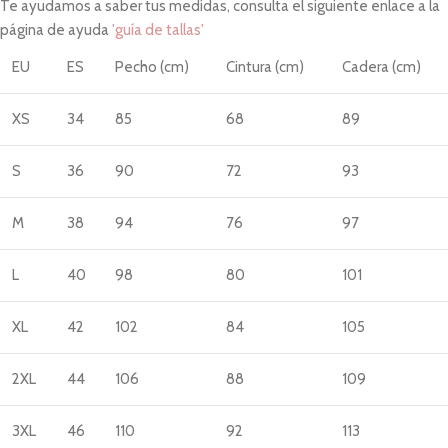
Te ayudamos a saber tus medidas, consulta el siguiente enlace a la
página de ayuda
'guía de tallas'
EU
ES
Pecho (cm)
Cintura (cm)
Cadera (cm)
XS
34
85
68
89
S
36
90
72
93
M
38
94
76
97
L
40
98
80
101
XL
42
102
84
105
2XL
44
106
88
109
3XL
46
110
92
113