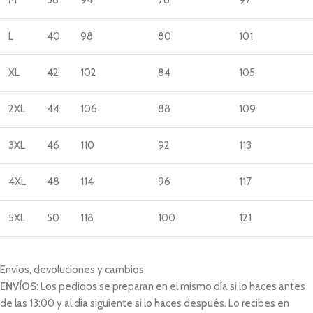
M
38
94
76
97
L
40
98
80
101
XL
42
102
84
105
2XL
44
106
88
109
3XL
46
110
92
113
4XL
48
114
96
117
5XL
50
118
100
121
Envíos, devoluciones y cambios
ENVÍOS:
Los pedidos se preparan en el mismo día si lo haces antes
de las 13:00 y al día siguiente si lo haces después. Lo recibes en