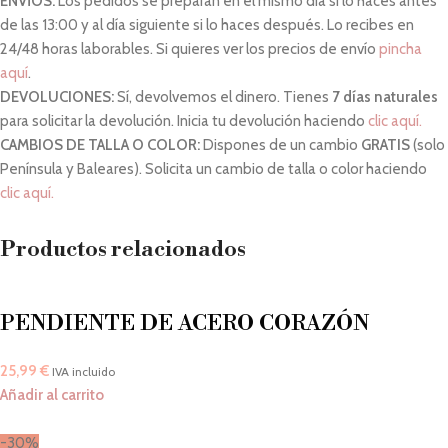
ENVÍOS:
Los pedidos se preparan en el mismo día si lo haces antes
de las 13:00 y al día siguiente si lo haces después. Lo recibes en
24/48 horas laborables. Si quieres ver los precios de envío
pincha
aquí
.
DEVOLUCIONES:
Sí, devolvemos el dinero. Tienes
7 días naturales
para solicitar la devolución. Inicia tu devolución haciendo
clic aquí.
CAMBIOS DE TALLA O COLOR:
Dispones de un cambio
GRATIS
(solo
Península y Baleares). Solicita un cambio de talla o color haciendo
clic aquí.
Productos relacionados
PENDIENTE DE ACERO CORAZÓN
25,99
€
IVA incluido
Añadir al carrito
-30%