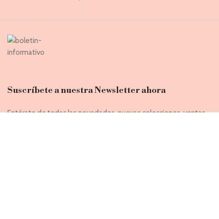
Suscríbete a nuestra Newsletter ahora
Entérate de todas las novedades, nuevas colecciones, ventas
privadas y rebajas exclusivas
Introduce tu correo electrónico