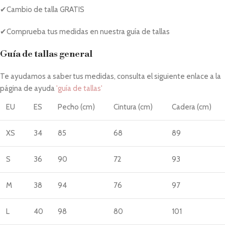
✔Cambio de talla GRATIS
✔Comprueba tus medidas en nuestra guía de tallas
Guía de tallas general
Te ayudamos a saber tus medidas, consulta el siguiente enlace a la
página de ayuda
'guía de tallas'
EU
ES
Pecho (cm)
Cintura (cm)
Cadera (cm)
XS
34
85
68
89
S
36
90
72
93
M
38
94
76
97
L
40
98
80
101