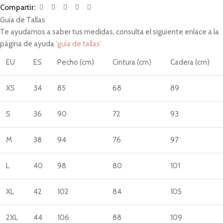
Compartir:
Guía de Tallas
Te ayudamos a saber tus medidas, consulta el siguiente enlace a la
página de ayuda
'guía de tallas'
EU
ES
Pecho (cm)
Cintura (cm)
Cadera (cm)
XS
34
85
68
89
S
36
90
72
93
M
38
94
76
97
L
40
98
80
101
XL
42
102
84
105
2XL
44
106
88
109