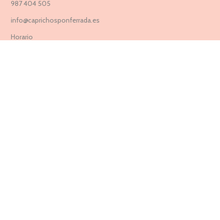
987 404 505
info@caprichosponferrada.es
Horario
Lunes a viernes 10:00 a 14:00 y 17:00 a 20:30
Sábados 10:00 a 14:00 y 17:30 a 20:30
Suscríbete a nuestra Newsletter ahora
Entérate de todas las novedades, nuevas colecciones, ventas
privadas y rebajas exclusivas