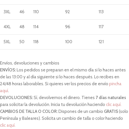
3XL
46
110
92
113
4XL
48
114
96
117
5XL
50
118
100
121
Envíos, devoluciones y cambios
ENVÍOS:
Los pedidos se preparan en el mismo día si lo haces antes
de las 13:00 y al día siguiente si lo haces después. Lo recibes en
24/48 horas laborables. Si quieres ver los precios de envío
pincha
aquí
.
DEVOLUCIONES:
Sí, devolvemos el dinero. Tienes
7 días naturales
para solicitar la devolución. Inicia tu devolución haciendo
clic aquí.
CAMBIOS DE TALLA O COLOR:
Dispones de un cambio
GRATIS
(solo
Península y Baleares). Solicita un cambio de talla o color haciendo
clic aquí.