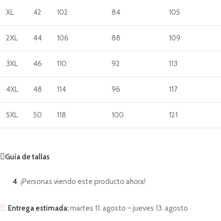
XL
42
102
84
105
2XL
44
106
88
109
3XL
46
110
92
113
4XL
48
114
96
117
5XL
50
118
100
121
Guía de tallas
4
¡Personas viendo este producto ahora!
Entrega estimada:
martes 11. agosto – jueves 13. agosto