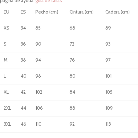
página de ayuda
'guía de tallas'
EU
ES
Pecho (cm)
Cintura (cm)
Cadera (cm)
XS
34
85
68
89
S
36
90
72
93
M
38
94
76
97
L
40
98
80
101
XL
42
102
84
105
2XL
44
106
88
109
3XL
46
110
92
113