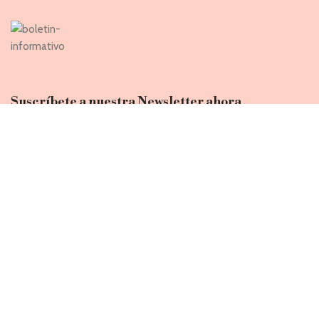
Suscríbete a nuestra Newsletter ahora
Entérate de todas las novedades, nuevas colecciones, ventas
privadas y rebajas exclusivas
Introduce tu correo electrónico
He leido y acepto la 'Política de privacidad'