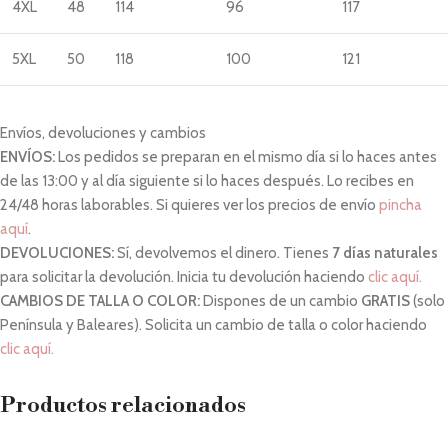
4XL
48
114
96
117
5XL
50
118
100
121
Envíos, devoluciones y cambios
ENVÍOS:
Los pedidos se preparan en el mismo día si lo haces antes
de las 13:00 y al día siguiente si lo haces después. Lo recibes en
24/48 horas laborables. Si quieres ver los precios de envío
pincha
aquí
.
DEVOLUCIONES:
Sí, devolvemos el dinero. Tienes
7 días naturales
para solicitar la devolución. Inicia tu devolución haciendo
clic aquí.
CAMBIOS DE TALLA O COLOR:
Dispones de un cambio
GRATIS
(solo
Península y Baleares). Solicita un cambio de talla o color haciendo
clic aquí.
Productos relacionados