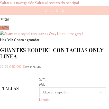
Saltar a la navegación
Saltar al contenido principal
MENÚ
-67%
Haz 'click' para agrandar
GUANTES ECOPIEL CON TACHAS ONLY
LINEA
10,00
€
29,99
€
IVA incluido
S/M
M/L
TALLAS
Limpiar