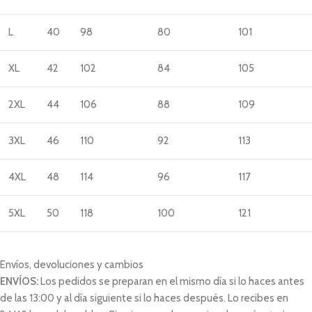
L
40
98
80
101
XL
42
102
84
105
2XL
44
106
88
109
3XL
46
110
92
113
4XL
48
114
96
117
5XL
50
118
100
121
Envíos, devoluciones y cambios
ENVÍOS:
Los pedidos se preparan en el mismo día si lo haces antes
de las 13:00 y al día siguiente si lo haces después. Lo recibes en