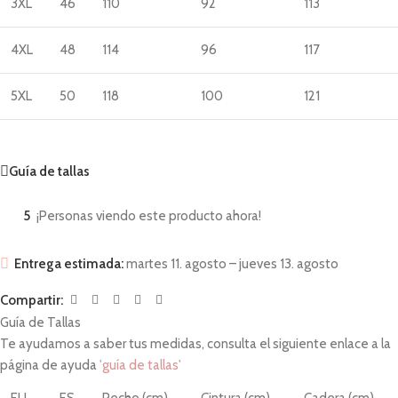
3XL
46
110
92
113
4XL
48
114
96
117
5XL
50
118
100
121
Guía de tallas
5
¡Personas viendo este producto ahora!
Entrega estimada:
martes 11. agosto – jueves 13. agosto
Compartir:
Guía de Tallas
Te ayudamos a saber tus medidas, consulta el siguiente enlace a la
página de ayuda
'guía de tallas'