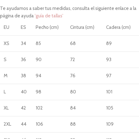
Te ayudamos a saber tus medidas, consulta el siguiente enlace a la
página de ayuda
'guía de tallas'
EU
ES
Pecho (cm)
Cintura (cm)
Cadera (cm)
XS
34
85
68
89
S
36
90
72
93
M
38
94
76
97
L
40
98
80
101
XL
42
102
84
105
2XL
44
106
88
109