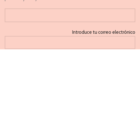
Introduce tu correo electrónico
He leido y acepto la 'Política de privacidad'
CAPRICHOS
PONFERRADA 2021
Métodos de pago aceptados