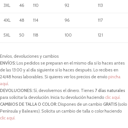
3XL
46
110
92
113
4XL
48
114
96
117
5XL
50
118
100
121
Envíos, devoluciones y cambios
ENVÍOS:
Los pedidos se preparan en el mismo día si lo haces antes
de las 13:00 y al día siguiente si lo haces después. Lo recibes en
24/48 horas laborables. Si quieres ver los precios de envío
pincha
aquí
.
DEVOLUCIONES:
Sí, devolvemos el dinero. Tienes
7 días naturales
para solicitar la devolución. Inicia tu devolución haciendo
clic aquí.
CAMBIOS DE TALLA O COLOR:
Dispones de un cambio
GRATIS
(solo
Península y Baleares). Solicita un cambio de talla o color haciendo
clic aquí.