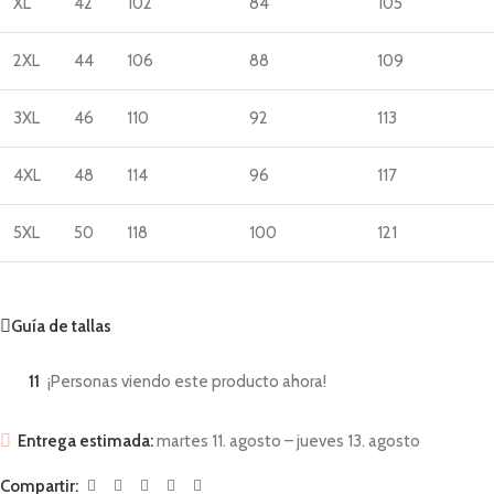
XL
42
102
84
105
2XL
44
106
88
109
3XL
46
110
92
113
4XL
48
114
96
117
5XL
50
118
100
121
Guía de tallas
11
¡Personas viendo este producto ahora!
Entrega estimada:
martes 11. agosto – jueves 13. agosto
Compartir: