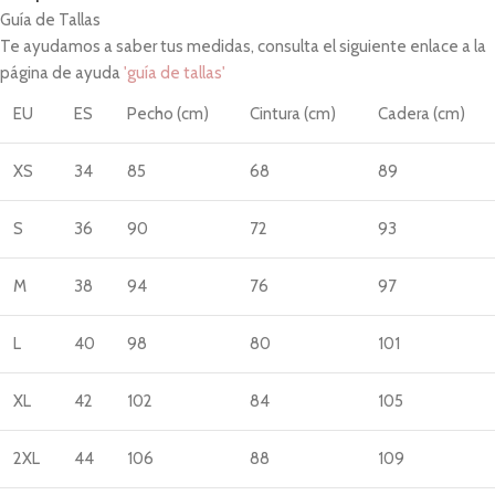
Guía de Tallas
Te ayudamos a saber tus medidas, consulta el siguiente enlace a la
página de ayuda
'guía de tallas'
EU
ES
Pecho (cm)
Cintura (cm)
Cadera (cm)
XS
34
85
68
89
S
36
90
72
93
M
38
94
76
97
L
40
98
80
101
XL
42
102
84
105
2XL
44
106
88
109