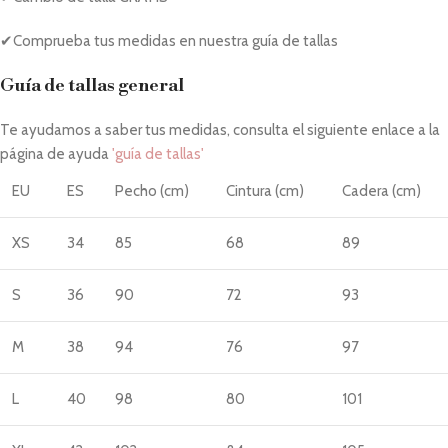
✔Comprueba tus medidas en nuestra guía de tallas
Guía de tallas general
Te ayudamos a saber tus medidas, consulta el siguiente enlace a la
página de ayuda
'guía de tallas'
EU
ES
Pecho (cm)
Cintura (cm)
Cadera (cm)
XS
34
85
68
89
S
36
90
72
93
M
38
94
76
97
L
40
98
80
101