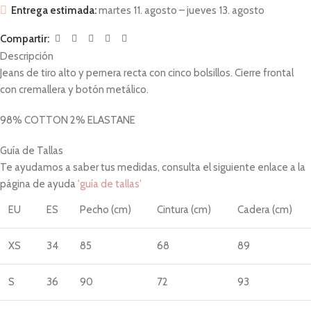
Entrega estimada:
martes 11. agosto – jueves 13. agosto
Compartir:
Descripción
Jeans de tiro alto y pernera recta con cinco bolsillos. Cierre frontal
con cremallera y botón metálico.
98% COTTON 2% ELASTANE
Guía de Tallas
Te ayudamos a saber tus medidas, consulta el siguiente enlace a la
página de ayuda
'guía de tallas'
EU
ES
Pecho (cm)
Cintura (cm)
Cadera (cm)
XS
34
85
68
89
S
36
90
72
93