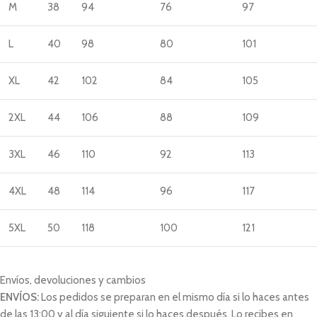
M
38
94
76
97
L
40
98
80
101
XL
42
102
84
105
2XL
44
106
88
109
3XL
46
110
92
113
4XL
48
114
96
117
5XL
50
118
100
121
Envíos, devoluciones y cambios
ENVÍOS:
Los pedidos se preparan en el mismo día si lo haces antes
de las 13:00 y al día siguiente si lo haces después. Lo recibes en