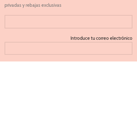
privadas y rebajas exclusivas
Introduce tu correo electrónico
He leido y acepto la 'Política de privacidad'
CAPRICHOS
PONFERRADA 2021
Métodos de pago aceptados