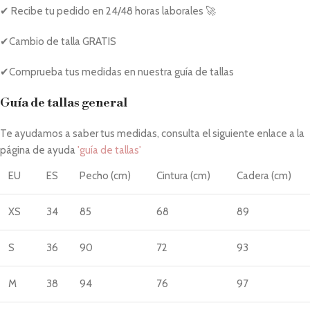
✔ Recibe tu pedido en 24/48 horas laborales 🚀
✔Cambio de talla GRATIS
✔Comprueba tus medidas en nuestra guía de tallas
Guía de tallas general
Te ayudamos a saber tus medidas, consulta el siguiente enlace a la
página de ayuda
'guía de tallas'
EU
ES
Pecho (cm)
Cintura (cm)
Cadera (cm)
XS
34
85
68
89
S
36
90
72
93
M
38
94
76
97