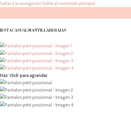
Saltar a la navegación
Saltar al contenido principal
IESTA
CASUAL
MANTILLA
REBAJAS
Haz 'click' para agrandar