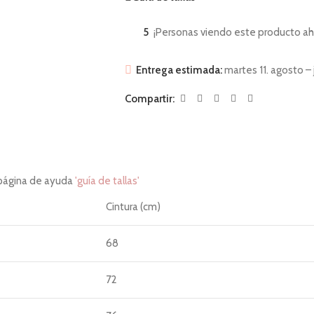
5
¡Personas viendo este producto ah
Entrega estimada:
martes 11. agosto – 
Compartir:
 página de ayuda
'guía de tallas'
Cintura (cm)
68
72