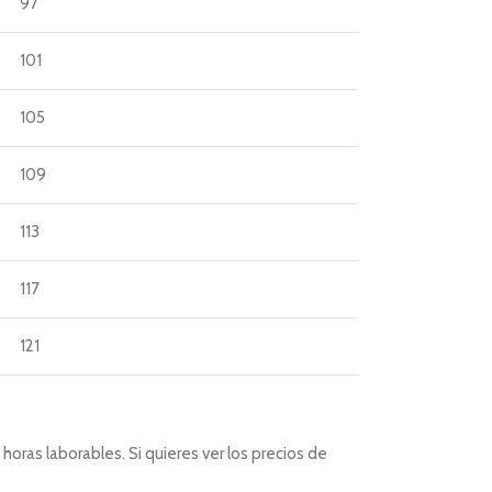
97
101
105
109
113
117
121
horas laborables. Si quieres ver los precios de