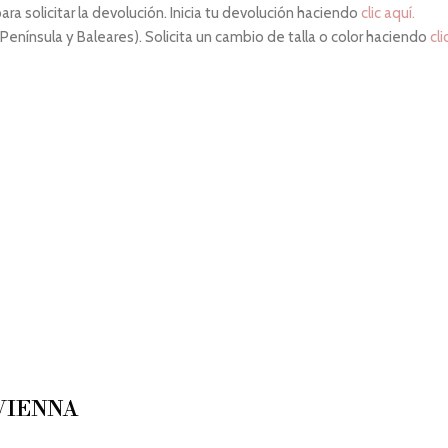
ara solicitar la devolución. Inicia tu devolución haciendo
clic aquí.
 Península y Baleares). Solicita un cambio de talla o color haciendo
cli
VIENNA