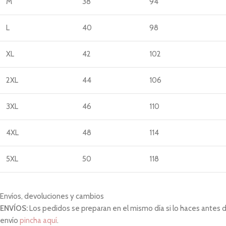
M
38
94
L
40
98
XL
42
102
2XL
44
106
3XL
46
110
4XL
48
114
5XL
50
118
Envíos, devoluciones y cambios
ENVÍOS:
Los pedidos se preparan en el mismo día si lo haces antes de 
envío
pincha aquí
.