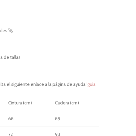
ales 🚀
 de tallas
ta el siguiente enlace a la página de ayuda
'guía
Cintura (cm)
Cadera (cm)
68
89
72
93