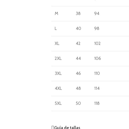
M
38
94
L
40
98
XL
42
102
2XL
44
106
3XL
46
110
4XL
48
114
5XL
50
118
Guía de tallas