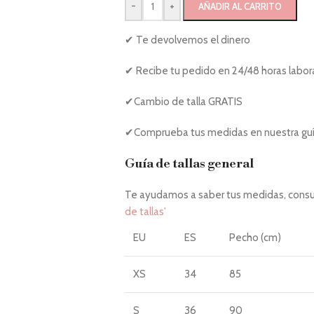
-
+
AÑADIR AL CARRITO
✔ Te devolvemos el dinero
✔ Recibe tu pedido en 24/48 horas labor
✔Cambio de talla GRATIS
✔Comprueba tus medidas en nuestra guía
Guía de tallas general
Te ayudamos a saber tus medidas, consul
de tallas'
EU
ES
Pecho (cm)
XS
34
85
S
36
90