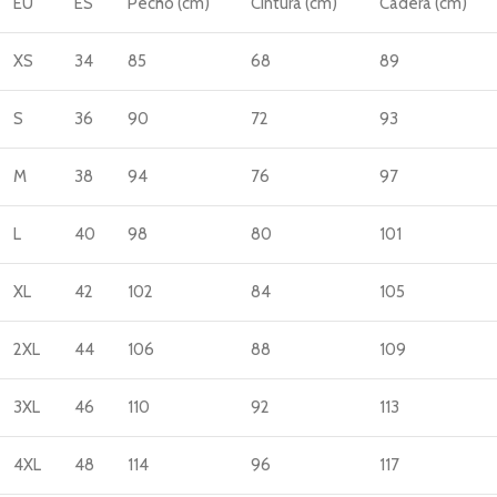
EU
ES
Pecho (cm)
Cintura (cm)
Cadera (cm)
XS
34
85
68
89
S
36
90
72
93
M
38
94
76
97
L
40
98
80
101
XL
42
102
84
105
2XL
44
106
88
109
3XL
46
110
92
113
4XL
48
114
96
117