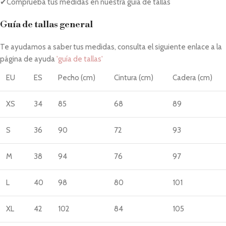
✔Comprueba tus medidas en nuestra guía de tallas
Guía de tallas general
Te ayudamos a saber tus medidas, consulta el siguiente enlace a la
página de ayuda
'guía de tallas'
EU
ES
Pecho (cm)
Cintura (cm)
Cadera (cm)
XS
34
85
68
89
S
36
90
72
93
M
38
94
76
97
L
40
98
80
101
XL
42
102
84
105