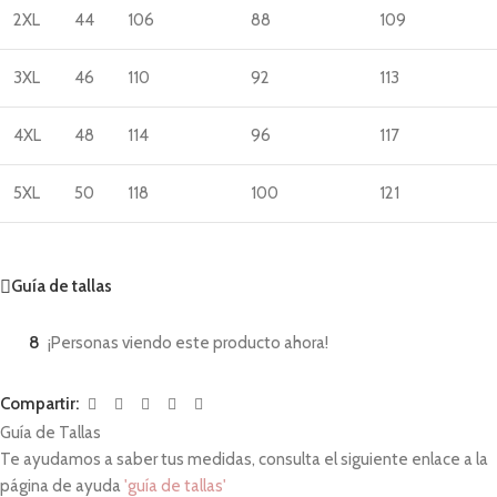
2XL
44
106
88
109
3XL
46
110
92
113
4XL
48
114
96
117
5XL
50
118
100
121
Guía de tallas
8
¡Personas viendo este producto ahora!
Compartir:
Guía de Tallas
Te ayudamos a saber tus medidas, consulta el siguiente enlace a la
página de ayuda
'guía de tallas'