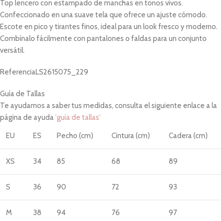
Top lencero con estampado de manchas en tonos vivos.
Confeccionado en una suave tela que ofrece un ajuste cómodo.
Escote en pico y tirantes finos, ideal para un look fresco y moderno.
Combínalo fácilmente con pantalones o faldas para un conjunto
versátil.
Referencia
LS2615075_229
Guía de Tallas
Te ayudamos a saber tus medidas, consulta el siguiente enlace a la
página de ayuda
'guía de tallas'
EU
ES
Pecho (cm)
Cintura (cm)
Cadera (cm)
XS
34
85
68
89
S
36
90
72
93
M
38
94
76
97