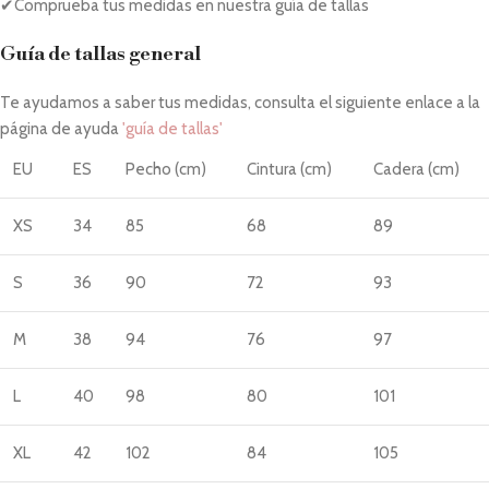
✔Comprueba tus medidas en nuestra guía de tallas
Guía de tallas general
Te ayudamos a saber tus medidas, consulta el siguiente enlace a la
página de ayuda
'guía de tallas'
EU
ES
Pecho (cm)
Cintura (cm)
Cadera (cm)
XS
34
85
68
89
S
36
90
72
93
M
38
94
76
97
L
40
98
80
101
XL
42
102
84
105