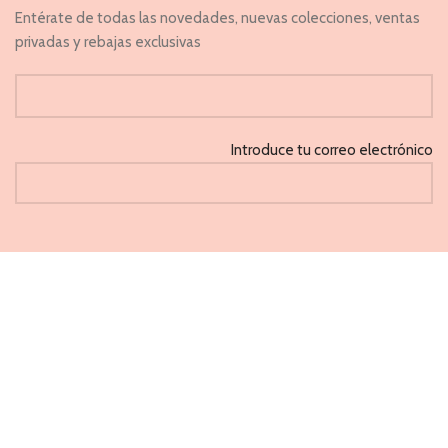
Entérate de todas las novedades, nuevas colecciones, ventas
privadas y rebajas exclusivas
Introduce tu correo electrónico
He leido y acepto la 'Política de privacidad'
CAPRICHOS
PONFERRADA 2021
Métodos de pago aceptados