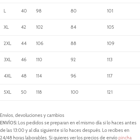
L
40
98
80
101
XL
42
102
84
105
2XL
44
106
88
109
3XL
46
110
92
113
4XL
48
114
96
117
5XL
50
118
100
121
Envíos, devoluciones y cambios
ENVÍOS:
Los pedidos se preparan en el mismo día si lo haces antes
de las 13:00 y al día siguiente si lo haces después. Lo recibes en
24/48 horas laborables. Si quieres ver los precios de envío
pincha