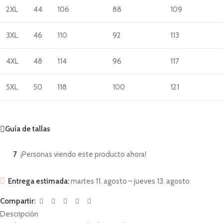
2XL
44
106
88
109
3XL
46
110
92
113
4XL
48
114
96
117
5XL
50
118
100
121
Guía de tallas
7
¡Personas viendo este producto ahora!
Entrega estimada:
martes 11. agosto – jueves 13. agosto
Compartir:
Descripción