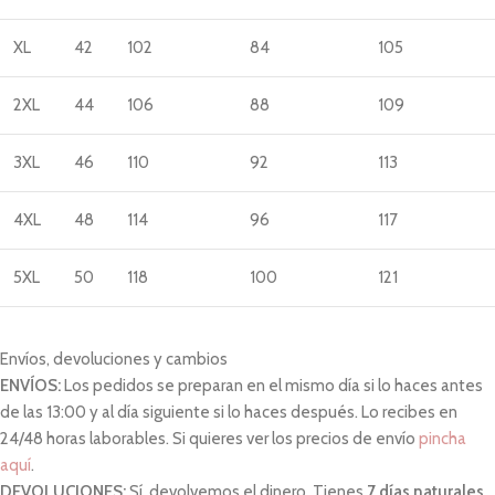
XL
42
102
84
105
2XL
44
106
88
109
3XL
46
110
92
113
4XL
48
114
96
117
5XL
50
118
100
121
Envíos, devoluciones y cambios
ENVÍOS:
Los pedidos se preparan en el mismo día si lo haces antes
de las 13:00 y al día siguiente si lo haces después. Lo recibes en
24/48 horas laborables. Si quieres ver los precios de envío
pincha
aquí
.
DEVOLUCIONES:
Sí, devolvemos el dinero. Tienes
7 días naturales