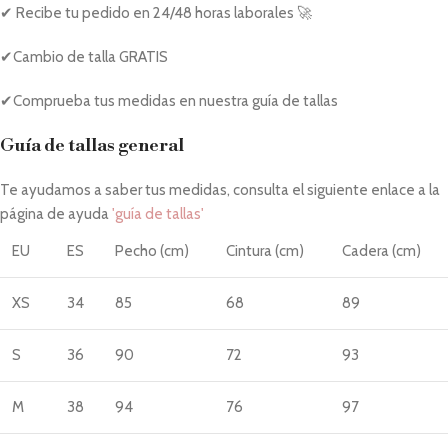
✔ Recibe tu pedido en 24/48 horas laborales 🚀
✔Cambio de talla GRATIS
✔Comprueba tus medidas en nuestra guía de tallas
Guía de tallas general
Te ayudamos a saber tus medidas, consulta el siguiente enlace a la
página de ayuda
'guía de tallas'
EU
ES
Pecho (cm)
Cintura (cm)
Cadera (cm)
XS
34
85
68
89
S
36
90
72
93
M
38
94
76
97