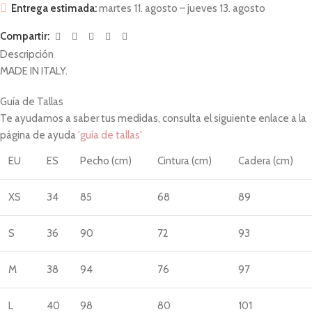
Entrega estimada:
martes 11. agosto – jueves 13. agosto
Compartir:
Descripción
MADE IN ITALY.
Guía de Tallas
Te ayudamos a saber tus medidas, consulta el siguiente enlace a la
página de ayuda
'guía de tallas'
EU
ES
Pecho (cm)
Cintura (cm)
Cadera (cm)
XS
34
85
68
89
S
36
90
72
93
M
38
94
76
97
L
40
98
80
101