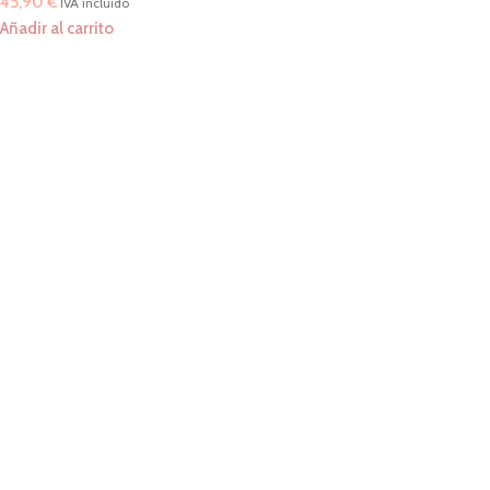
45,90
€
IVA incluido
Añadir al carrito