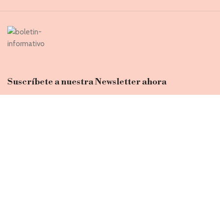
Suscríbete a nuestra Newsletter ahora
Entérate de todas las novedades, nuevas colecciones, ventas
privadas y rebajas exclusivas
Introduce tu correo electrónico