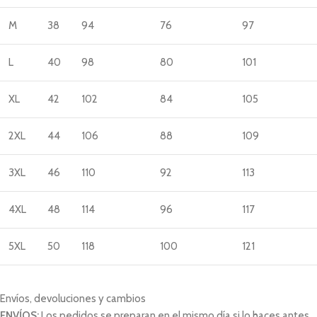
M
38
94
76
97
L
40
98
80
101
XL
42
102
84
105
2XL
44
106
88
109
3XL
46
110
92
113
4XL
48
114
96
117
5XL
50
118
100
121
Envíos, devoluciones y cambios
ENVÍOS:
Los pedidos se preparan en el mismo día si lo haces antes